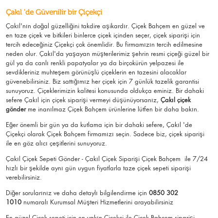
Çakıl 'de Güvenilir bir Çiçekçi
Çakıl'nın doğal güzelliğini takdire aşikardır.
Çiçek Bahçem
en güzel ve
en taze çiçek ve bitkileri binlerce çiçek içinden seçer, çiçek siparişi için
tercih edeceğiniz Çiçekçi çok önemlidir. Bu firmamızın tercih edilmesine
neden olur.
Çakıl
'da yaşayan müşterilerimiz şehrin resmi çiçeği güzel bir
gül ya da canlı renkli papatyalar ya da birçokürün yelpazesi ile
sevdikleriniz muhteşem görünüşlü
çiçeklerin en tazesini alacaklar
güvenebilirsiniz.
Biz sattığımız her çiçek için 7 günlük tazelik garantisi
sunuyoruz. Çiçeklerimizin kalitesi konusunda oldukça eminiz.
Bir dahaki
sefere Çakıl için
çiçek siparişi vermeyi düşünüyorsanız,
Çakıl çiçek
gönder
me
inanılmaz Çiçek Bahçem ürünlerine lütfen bir daha bakın.
Eğer önemli bir gün ya da kutlama için bir dahaki sefere, Çakıl 'de
Çiçekçi olarak Çiçek Bahçem firmamızı seçin. Sadece biz, çiçek siparişi
ile en göz alıcı çeşitlerini sunuyoruz.
Çakıl Çiçek Sepeti Gönder - Çakıl Çiçek Siparişi Çiçek Bahçem
ile 7/24
hızlı bir şekilde aynı gün uygun fiyatlarla taze çiçek sepeti siparişi
verebilirsiniz.
Diğer sorularınız ve daha detaylı bilgilendirme için
0850 302
1010
numaralı Kurumsal Müşteri Hizmetlerini arayabilirsiniz
En güzel
Çiçek
sepeti için en yakın Çiçekçi ile Çiçek Bahçem siparişi.