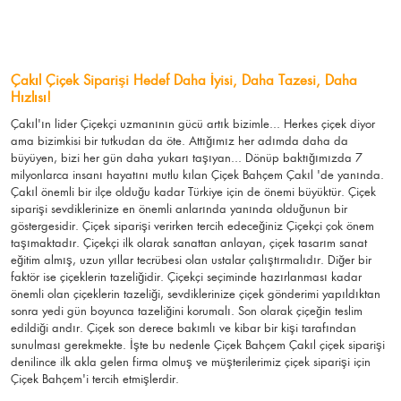
Çakıl Çiçek Siparişi Hedef Daha İyisi, Daha Tazesi, Daha
Hızlısı!
Çakıl'ın lider Çiçekçi uzmanının gücü artık bizimle... Herkes çiçek diyor
ama bizimkisi bir tutkudan da öte. Attığımız her adımda daha da
büyüyen, bizi her gün daha yukarı taşıyan... Dönüp baktığımızda 7
milyonlarca insanı hayatını mutlu kılan Çiçek Bahçem Çakıl 'de yanında.
Çakıl önemli bir ilçe olduğu kadar Türkiye için de önemi büyüktür. Çiçek
siparişi sevdiklerinize en önemli anlarında yanında olduğunun bir
göstergesidir. Çiçek siparişi verirken tercih edeceğiniz Çiçekçi çok önem
taşımaktadır. Çiçekçi ilk olarak sanattan anlayan, çiçek tasarım sanat
eğitim almış, uzun yıllar tecrübesi olan ustalar çalıştırmalıdır. Diğer bir
faktör ise çiçeklerin tazeliğidir. Çiçekçi seçiminde hazırlanması kadar
önemli olan çiçeklerin tazeliği, sevdiklerinize çiçek gönderimi yapıldıktan
sonra yedi gün boyunca tazeliğini korumalı. Son olarak çiçeğin teslim
edildiği andır. Çiçek son derece bakımlı ve kibar bir kişi tarafından
sunulması gerekmekte. İşte bu nedenle Çiçek Bahçem Çakıl çiçek siparişi
denilince ilk akla gelen firma olmuş ve müşterilerimiz çiçek siparişi için
Çiçek Bahçem'i tercih etmişlerdir.