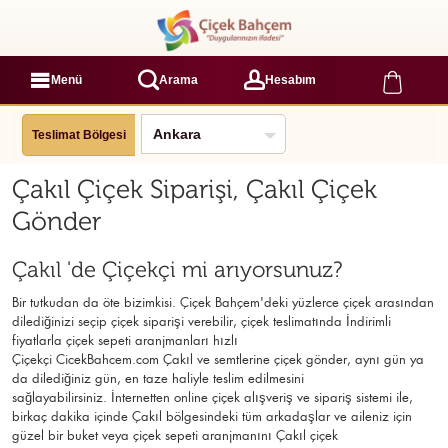
Menü
Arama
Hesabım
Teslimat Bölgesi
Çakıl Çiçek Siparişi, Çakıl Çiçek
Gönder
Çakıl 'de Çiçekçi mi arıyorsunuz?
Bir tutkudan da öte bizimkisi. Çiçek Bahçem'deki yüzlerce çiçek arasından
dilediğinizi seçip çiçek siparişi verebilir, çiçek
teslimatında İndirimli
fiyatlarla çiçek sepeti aranjmanları
hızlı
Çiçekçi
CicekBahcem.com Çakıl
ve semtlerine çiçek gönder, aynı gün ya
da dilediğiniz gün, en taze haliyle teslim edilmesini
sağlayabilirsiniz. İnternetten online çiçek alışveriş ve sipariş sistemi ile,
birkaç dakika içinde Çakıl bölgesindeki tüm arkadaşlar ve aileniz için
güzel bir buket veya çiçek sepeti aranjmanını Çakıl çiçek