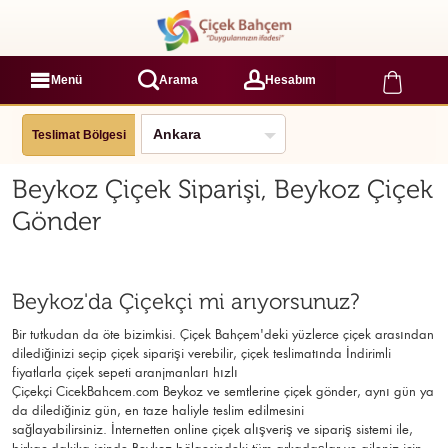
Menü
Arama
Hesabım
Teslimat Bölgesi
Beykoz Çiçek Siparişi, Beykoz Çiçek
Gönder
Beykoz'da Çiçekçi mi arıyorsunuz?
Bir tutkudan da öte bizimkisi. Çiçek Bahçem'deki yüzlerce çiçek arasından
dilediğinizi seçip çiçek siparişi verebilir, çiçek
teslimatında İndirimli
fiyatlarla çiçek sepeti aranjmanları
hızlı
Çiçekçi
CicekBahcem.com Beykoz
ve semtlerine çiçek gönder, aynı gün ya
da dilediğiniz gün, en taze haliyle teslim edilmesini
sağlayabilirsiniz. İnternetten online çiçek alışveriş ve sipariş sistemi ile,