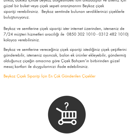
birkaç dakika içinde Beykoz bölgesindeki tüm arkadaşlar ve aileniz için
güzel bir buket veya çiçek sepeti aranjmanını Beykoz çiçek
siparişi verebilirsiniz. Beykoz semtinde bulunan sevdiklerinizi çiçeklerle
buluşturuyoruz.
Beykoz ve semtlerine çiçek siparişi ister internet üzerinden, isterseniz de
7/24 müşteri hizmetleri aracılığı ile 0850 302 1010 - 0312 482 1010)
kolayca verebilirsiniz.
Beykoz ve semtlerine vereceğiniz çiçek siparişi istediğiniz çiçek çeşitlerini
gönderebilir, isterseniz oyuncak, balon ek ürünler ekleyebilir, göndermiş
olduğunuz çiçeğin amacına göre Çiçek Bahçem'in birbirinden güzel
mesaj kartları ile duygularınızı ifade edebilirsiniz.
Beykoz Çiçek Siparişi İçin En Çok Gönderilen Çiçekler