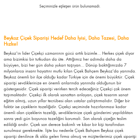
Seçiminizle eşleşen ürün bulunamadı.
Beykoz Çiçek Siparişi Hedef Daha İyisi, Daha Tazesi, Daha
Hızlısı!
Beykoz'ın lider Çiçekçi uzmanının gücü artık bizimle... Herkes çiçek diyor
ama bizimkisi bir tutkudan da öte. Attığımız her adımda daha da
büyüyen, bizi her gün daha yukarı taşıyan... Dönüp baktığımızda 7
milyonlarca insanı hayatını mutlu kılan Çiçek Bahçem Beykoz'da yanında.
Beykoz önemli bir ilçe olduğu kadar Türkiye için de önemi büyüktür. Çiçek
siparişi sevdiklerinize en önemli anlarında yanında olduğunun bir
göstergesidir. Çiçek siparişi verirken tercih edeceğiniz Çiçekçi çok önem
taşımaktadır. Çiçekçi ilk olarak sanattan anlayan, çiçek tasarım sanat
eğitim almış, uzun yıllar tecrübesi olan ustalar çalıştırmalıdır. Diğer bir
faktör ise çiçeklerin tazeliğidir. Çiçekçi seçiminde hazırlanması kadar
önemli olan çiçeklerin tazeliği, sevdiklerinize çiçek gönderimi yapıldıktan
sonra yedi gün boyunca tazeliğini korumalı. Son olarak çiçeğin teslim
edildiği andır. Çiçek son derece bakımlı ve kibar bir kişi tarafından
sunulması gerekmekte. İşte bu nedenle Çiçek Bahçem Beykoz çiçek
siparişi denilince ilk akla gelen firma olmuş ve müşterilerimiz çiçek siparişi