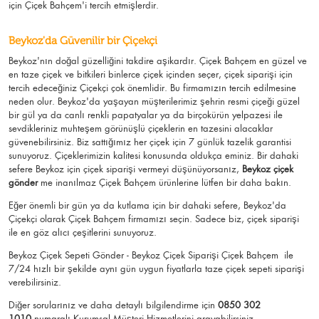
için Çiçek Bahçem'i tercih etmişlerdir.
Beykoz'da Güvenilir bir Çiçekçi
Beykoz'nın doğal güzelliğini takdire aşikardır.
Çiçek Bahçem
en güzel ve
en taze çiçek ve bitkileri binlerce çiçek içinden seçer, çiçek siparişi için
tercih edeceğiniz Çiçekçi çok önemlidir. Bu firmamızın tercih edilmesine
neden olur.
Beykoz
'da yaşayan müşterilerimiz şehrin resmi çiçeği güzel
bir gül ya da canlı renkli papatyalar ya da birçokürün yelpazesi ile
sevdikleriniz muhteşem görünüşlü
çiçeklerin en tazesini alacaklar
güvenebilirsiniz.
Biz sattığımız her çiçek için 7 günlük tazelik garantisi
sunuyoruz. Çiçeklerimizin kalitesi konusunda oldukça eminiz.
Bir dahaki
sefere Beykoz için
çiçek siparişi vermeyi düşünüyorsanız,
Beykoz çiçek
gönder
me
inanılmaz Çiçek Bahçem ürünlerine lütfen bir daha bakın.
Eğer önemli bir gün ya da kutlama için bir dahaki sefere, Beykoz'da
Çiçekçi olarak Çiçek Bahçem firmamızı seçin. Sadece biz, çiçek siparişi
ile en göz alıcı çeşitlerini sunuyoruz.
Beykoz Çiçek Sepeti Gönder - Beykoz Çiçek Siparişi Çiçek Bahçem
ile
7/24 hızlı bir şekilde aynı gün uygun fiyatlarla taze çiçek sepeti siparişi
verebilirsiniz.
Diğer sorularınız ve daha detaylı bilgilendirme için
0850 302
1010
numaralı Kurumsal Müşteri Hizmetlerini arayabilirsiniz