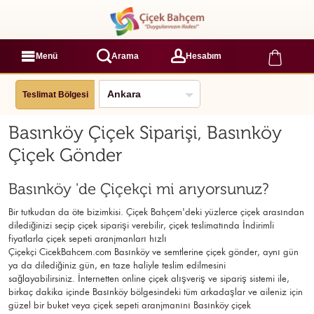
Menü
Arama
Hesabım
Teslimat Bölgesi
Basınköy Çiçek Siparişi, Basınköy
Çiçek Gönder
Basınköy 'de Çiçekçi mi arıyorsunuz?
Bir tutkudan da öte bizimkisi. Çiçek Bahçem'deki yüzlerce çiçek arasından
dilediğinizi seçip çiçek siparişi verebilir, çiçek
teslimatında İndirimli
fiyatlarla çiçek sepeti aranjmanları
hızlı
Çiçekçi
CicekBahcem.com Basınköy
ve semtlerine çiçek gönder, aynı gün
ya da dilediğiniz gün, en taze haliyle teslim edilmesini
sağlayabilirsiniz. İnternetten online çiçek alışveriş ve sipariş sistemi ile,
birkaç dakika içinde Basınköy bölgesindeki tüm arkadaşlar ve aileniz için
güzel bir buket veya çiçek sepeti aranjmanını Basınköy çiçek