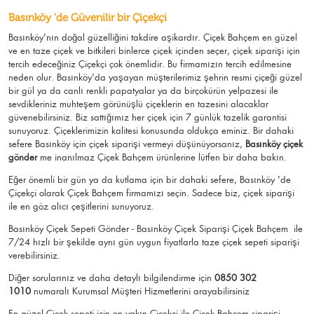
Basınköy 'de Güvenilir bir Çiçekçi
Basınköy'nın doğal güzelliğini takdire aşikardır.
Çiçek Bahçem
en güzel
ve en taze çiçek ve bitkileri binlerce çiçek içinden seçer, çiçek siparişi için
tercih edeceğiniz Çiçekçi çok önemlidir. Bu firmamızın tercih edilmesine
neden olur.
Basınköy
'da yaşayan müşterilerimiz şehrin resmi çiçeği güzel
bir gül ya da canlı renkli papatyalar ya da birçokürün yelpazesi ile
sevdikleriniz muhteşem görünüşlü
çiçeklerin en tazesini alacaklar
güvenebilirsiniz.
Biz sattığımız her çiçek için 7 günlük tazelik garantisi
sunuyoruz. Çiçeklerimizin kalitesi konusunda oldukça eminiz.
Bir dahaki
sefere Basınköy için
çiçek siparişi vermeyi düşünüyorsanız,
Basınköy çiçek
gönder
me
inanılmaz Çiçek Bahçem ürünlerine lütfen bir daha bakın.
Eğer önemli bir gün ya da kutlama için bir dahaki sefere, Basınköy 'de
Çiçekçi olarak Çiçek Bahçem firmamızı seçin. Sadece biz, çiçek siparişi
ile en göz alıcı çeşitlerini sunuyoruz.
Basınköy Çiçek Sepeti Gönder - Basınköy Çiçek Siparişi Çiçek Bahçem
ile
7/24 hızlı bir şekilde aynı gün uygun fiyatlarla taze çiçek sepeti siparişi
verebilirsiniz.
Diğer sorularınız ve daha detaylı bilgilendirme için
0850 302
1010
numaralı Kurumsal Müşteri Hizmetlerini arayabilirsiniz
En güzel
Çiçek
sepeti için en yakın Çiçekçi ile Çiçek Bahçem siparişi.