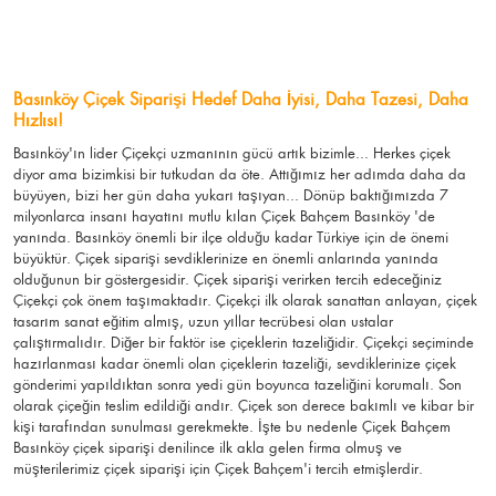
Basınköy Çiçek Siparişi Hedef Daha İyisi, Daha Tazesi, Daha
Hızlısı!
Basınköy'ın lider Çiçekçi uzmanının gücü artık bizimle... Herkes çiçek
diyor ama bizimkisi bir tutkudan da öte. Attığımız her adımda daha da
büyüyen, bizi her gün daha yukarı taşıyan... Dönüp baktığımızda 7
milyonlarca insanı hayatını mutlu kılan Çiçek Bahçem Basınköy 'de
yanında. Basınköy önemli bir ilçe olduğu kadar Türkiye için de önemi
büyüktür. Çiçek siparişi sevdiklerinize en önemli anlarında yanında
olduğunun bir göstergesidir. Çiçek siparişi verirken tercih edeceğiniz
Çiçekçi çok önem taşımaktadır. Çiçekçi ilk olarak sanattan anlayan, çiçek
tasarım sanat eğitim almış, uzun yıllar tecrübesi olan ustalar
çalıştırmalıdır. Diğer bir faktör ise çiçeklerin tazeliğidir. Çiçekçi seçiminde
hazırlanması kadar önemli olan çiçeklerin tazeliği, sevdiklerinize çiçek
gönderimi yapıldıktan sonra yedi gün boyunca tazeliğini korumalı. Son
olarak çiçeğin teslim edildiği andır. Çiçek son derece bakımlı ve kibar bir
kişi tarafından sunulması gerekmekte. İşte bu nedenle Çiçek Bahçem
Basınköy çiçek siparişi denilince ilk akla gelen firma olmuş ve
müşterilerimiz çiçek siparişi için Çiçek Bahçem'i tercih etmişlerdir.