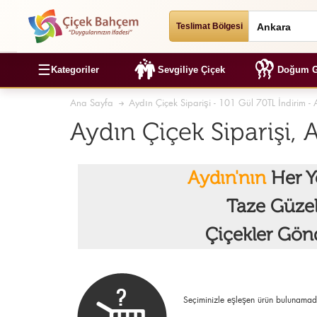
Teslimat Bölgesi
☰
Kategoriler
Sevgiliye Çiçek
Doğum G
Ana Sayfa
Aydın Çiçek Siparişi - 101 Gül 70TL İndirim - 
Aydın Çiçek Siparişi,
Aydın'nın
Her Y
Taze Güze
Çiçekler Gön
Seçiminizle eşleşen ürün bulunamad