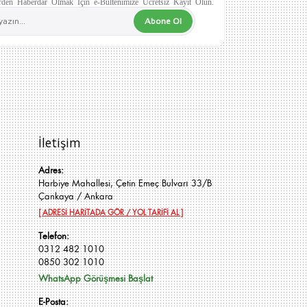
den Haberdar Olmak İçin e-Bültenimize Ücretsiz Kayıt Olun.
Abone Ol
İletişim
Adres:
Harbiye Mahallesi, Çetin Emeç Bulvarı 33/B
Çankaya / Ankara
[ ADRESİ HARİTADA GÖR / YOL TARİFİ AL ]
Telefon:
0312 482 1010
0850 302 1010
WhatsApp Görüşmesi Başlat
E-Posta: