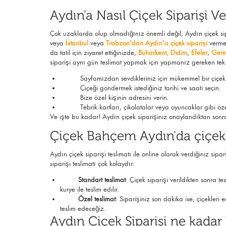
Aydın'a Nasıl Çiçek Siparişi Ve
Çok uzaklarda olup olmadığınız önemli değil, Aydın çiçek si
veya
İstanbul
veya
Trabzon'dan Aydın'a çiçek siparişi
verme
da tatil için ziyaret ettiğinizde,
Buharkent
,
Didim
,
Efeler
,
Germ
siparişi aynı gün teslimat yapmak için yapmanız gereken tek
Sayfamızdan sevdikleriniz için mükemmel bir çiçek 
Çiçeği göndermek istediğiniz tarihi ve saati seçin.
Bize özel kişinin adresini verin.
Tebrik kartları, çikolatalar veya oyuncaklar gibi özel e
Ve işte bu kadar! Aydın çiçek siparişiniz onaylandıktan sonra 
Çiçek Bahçem Aydın'da çiçekl
Aydın çiçek siparişi teslimatı ile online olarak verdiğiniz sipa
siparişi teslimatı çok kolaydır:
Standart teslimat
: Çiçek siparişi verildikten sonra t
kurye ile teslim edilir.
Özel teslimat
: Siparişiniz son dakika ise, çiçekleri
teslim edeceğiz.
Aydın Çiçek Siparişi ne kadar 