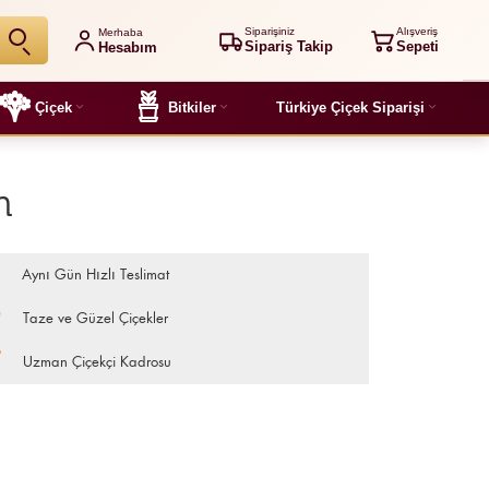
Siparişiniz
Alışveriş
Merhaba
Sipariş Takip
Sepeti
Hesabım
Çiçek
Bitkiler
Türkiye Çiçek Siparişi
m
Aynı Gün Hızlı Teslimat
Taze ve Güzel Çiçekler
Uzman Çiçekçi Kadrosu