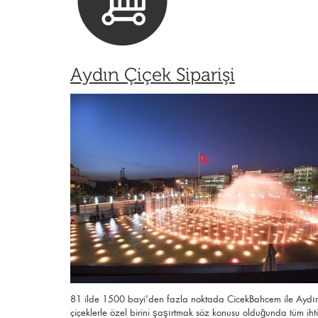
Aydın Çiçek Siparişi
81 ilde 1500 bayi'den fazla noktada CicekBahcem ile Aydın ç
çiçeklerle özel birini şaşırtmak söz konusu olduğunda tüm ihti