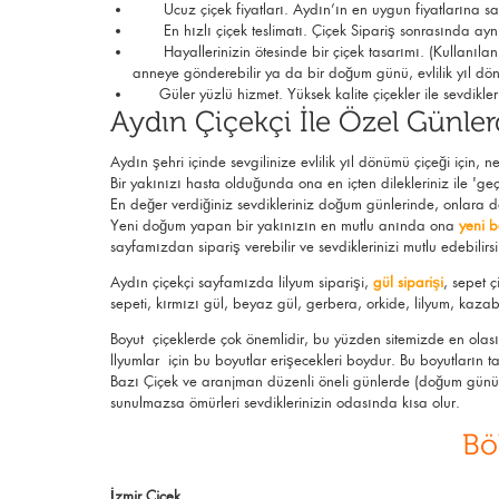
Ucuz çiçek fiyatları. Aydın’ın en uygun fiyatlarına sah
En hızlı çiçek teslimatı. Çiçek Sipariş sonrasında aynı gü
Hayallerinizin ötesinde bir çiçek tasarımı. (Kullanılan gü
anneye gönderebilir ya da bir
doğum günü
, evlilik yıl 
Güler yüzlü hizmet. Yüksek kalite çiçekler ile sevdikler
Aydın Çiçekçi İle Özel Günler
Aydın şehri içinde sevgilinize evlilik yıl dönümü çiçeği için,
Bir yakınızı hasta olduğunda ona en içten dilekleriniz ile '
En değer verdiğiniz sevdikleriniz doğum günlerinde, onlara
d
Yeni doğum yapan bir yakınızın en mutlu anında ona
yeni 
sayfamızdan sipariş verebilir ve sevdiklerinizi mutlu edebilirsi
Aydın çiçekçi sayfamızda lilyum siparişi,
gül siparişi
, sepet ç
sepeti, kırmızı gül, beyaz gül, gerbera, orkide, lilyum, kazab
Boyut çiçeklerde çok önemlidir, bu yüzden sitemizde en olası y
llyumlar için bu boyutlar erişecekleri boydur. Bu boyutların
Bazı Çiçek ve aranjman düzenli öneli günlerde (doğum günü, yı
sunulmazsa ömürleri sevdiklerinizin odasında kısa olur.
Bö
İzmir Çiçek