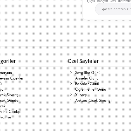
Çiçek Bahçem Özel İndirimler
goriler
Özel Sayfalar
ntoryum
Sevgililer Günü
vsim Çiçekleri
Anneler Günü
ül
Babalar Günü
lyum
Öğretmenler Günü
çek Siparişi
Yılbaşı
içek Gönder
Ankara Çiçek Siparişi
içek
line Çiçekçi
vgiliye