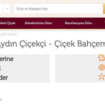
ünü Çiçek
Gönderimine Göre
Hazırlanışına Göre
Aydın Çiçekçi
 Aydın Çiçekçi - Çiçek Bahçe
erine
l
der
ı.