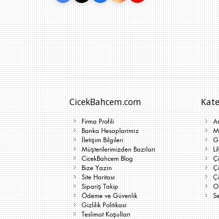
CicekBahcem.com
Kate
Firma Profili
A
Banka Hesaplarımız
Me
İletişim Bilgileri
G
Müşterilerimizden Bazıları
Li
CicekBahcem Blog
Çi
Bize Yazın
Ç
Site Haritası
Ç
Sipariş Takip
On
Ödeme ve Güvenlik
Se
Gizlilik Politikası
Teslimat Koşulları