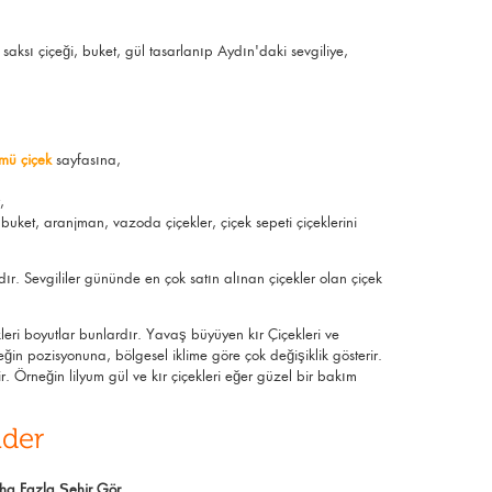
, saksı çiçeği,
buket
, gül tasarlanıp Aydın'daki sevgiliye,
mü çiçek
sayfasına,
,
 buket, aranjman, vazoda çiçekler, çiçek sepeti çiçeklerini
dır. Sevgililer gününde en çok satın alınan çiçekler olan çiçek
kleri boyutlar bunlardır. Yavaş büyüyen kır Çiçekleri ve
in pozisyonuna, bölgesel iklime göre çok değişiklik gösterir.
. Örneğin lilyum gül ve kır çiçekleri eğer güzel bir bakım
nder
ha Fazla Şehir Gör