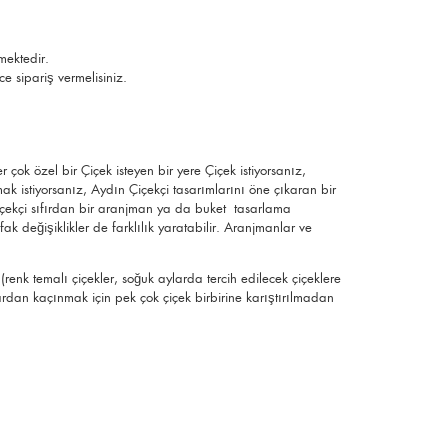
ektedir.
 sipariş vermelisiniz.
çok özel bir Çiçek isteyen bir yere Çiçek istiyorsanız,
mak istiyorsanız, Aydın Çiçekçi tasarımlarını öne çıkaran bir
 Çiçekçi sıfırdan bir aranjman ya da buket tasarlama
eğişiklikler de farklılık yaratabilir. Aranjmanlar ve
enk temalı çiçekler, soğuk aylarda tercih edilecek çiçeklere
rardan kaçınmak için pek çok çiçek birbirine karıştırılmadan