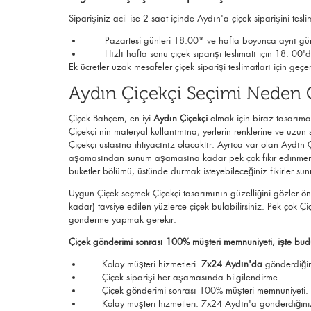
Siparişiniz acil ise 2 saat içinde Aydın'a çiçek siparişini tes
Pazartesi günleri 18:00* ve hafta boyunca aynı gün s
Hızlı hafta sonu çiçek siparişi teslimatı için 18: 00'd
Ek ücretler uzak mesafeler çiçek siparişi teslimatları için geçer
Aydın Çiçekçi Seçimi Neden 
Çiçek Bahçem, en iyi
Aydın Çiçekçi
olmak için biraz tasarıma,
Çiçekçi nin materyal kullanımına, yerlerin renklerine ve uzun 
Çiçekçi ustasına ihtiyacınız olacaktır. Ayrıca var olan Aydın
aşamasından sunum aşamasına kadar pek çok fikir edinmeniz 
buketler bölümü, üstünde durmak isteyebileceğiniz fikirler su
Uygun Çiçek seçmek Çiçekçi tasarımının güzelliğini gözler önü
kadar) tavsiye edilen yüzlerce çiçek bulabilirsiniz. Pek çok 
gönderme yapmak gerekir.
Çiçek gönderimi sonrası 100% müşteri memnuniyeti, işte budu
Kolay müşteri hizmetleri.
7x24 Aydın'da
gönderdiğini
Çiçek siparişi her aşamasında bilgilendirme.
Çiçek gönderimi sonrası 100% müşteri memnuniyeti.
Kolay müşteri hizmetleri. 7x24 Aydın'a gönderdiğiniz si