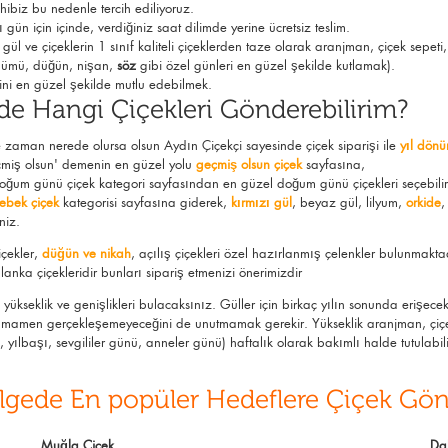
ibiz bu nedenle tercih ediliyoruz.
n için içinde, verdiğiniz saat dilimde yerine ücretsiz teslim.
l ve çiçeklerin 1 sınıf kaliteli çiçeklerden taze olarak
aranjman
,
çiçek sepeti
dönümü,
düğün
,
nişan
,
söz
gibi özel günleri en güzel şekilde kutlamak).
ini en güzel şekilde mutlu edebilmek.
de Hangi Çiçekleri Gönderebilirim?
 ne zaman nerede olursa olsun Aydın Çiçekçi sayesinde çiçek siparişi ile
yıl dönü
geçmiş olsun' demenin en güzel yolu
geçmiş olsun çiçek
sayfasına,
oğum günü çiçek
kategori sayfasından en güzel doğum günü çiçekleri seçebilir
bebek çiçek
kategorisi sayfasına giderek,
kırmızı gül
, beyaz gül, lilyum,
orkide
,
niz.
içekler,
düğün ve nikah
, açılış çiçekleri özel hazırlanmış çelenkler bulunmakta
lanka çiçekleridir bunları sipariş etmenizi önerimizdir
ükseklik ve genişlikleri bulacaksınız. Güller için birkaç yılın sonunda erişece
 tamamen gerçekleşemeyeceğini de unutmamak gerekir. Yükseklik aranjman, çiçeğ
lbaşı, sevgililer günü, anneler günü) haftalık olarak bakımlı halde tutulabilir
lgede En popüler Hedeflere Çiçek Gö
Muğla Çiçek
Da