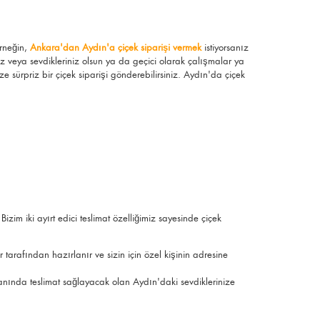
Örneğin,
Ankara'dan Aydın'a çiçek siparişi vermek
istiyorsanız
z veya sevdikleriniz olsun ya da geçici olarak çalışmalar ya
 sürpriz bir çiçek siparişi gönderebilirsiniz. Aydın'da çiçek
Bizim iki ayırt edici teslimat özelliğimiz sayesinde çiçek
r tarafından hazırlanır ve sizin için özel kişinin adresine
amanında teslimat sağlayacak olan Aydın'daki sevdiklerinize