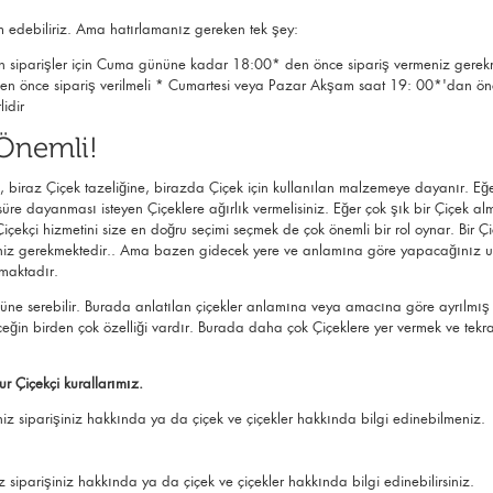
lim edebiliriz. Ama hatırlamanız gereken tek şey:
iparişler için Cuma gününe kadar 18:00* den önce sipariş vermeniz gerekm
en önce sipariş verilmeli * Cumartesi veya Pazar Akşam saat 19: 00*'dan önce
lidir
Önemli!
 biraz Çiçek tazeliğine, birazda Çiçek için kullanılan malzemeye dayanır. Eğer 
süre dayanması isteyen Çiçeklere ağırlık vermelisiniz. Eğer çok şık bir Çiçek al
 Çiçekçi hizmetini size en doğru seçimi seçmek de çok önemli bir rol oynar. Bir
gerekmektedir.. Ama bazen gidecek yere ve anlamına göre yapacağınız ufak d
nmaktadır.
ne serebilir. Burada anlatılan çiçekler anlamına veya amacına göre ayrılmış (r
Çiçeğin birden çok özelliği vardır. Burada daha çok Çiçeklere yer vermek ve tek
r Çiçekçi kurallarımız.
z siparişiniz hakkında ya da çiçek ve çiçekler hakkında bilgi edinebilmeniz.
parişiniz hakkında ya da çiçek ve çiçekler hakkında bilgi edinebilirsiniz.