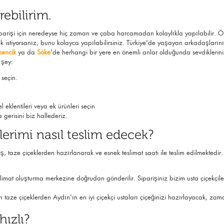
rebilirim.
parişi için neredeyse hiç zaman ve çaba harcamadan kolaylıkla yapılabilir. 
k istiyorsanız, bunu kolayca yapılabilirsiniz. Türkiye'de yaşayan arkadaşlarını
encik
ya da
Söke
'
de herhangi bir yere en önemli anlar olduğunda sevdiklerinize
 şey:
seçin.
klentileri veya ek ürünleri seçin
gerisini biz hallederiz.
erimi nasıl teslim edecek?
riş, taze çiçeklerden hazırlanarak ve esnek teslimat saati ile teslim edilmektedir. 
eslimat oluşturma merkezine doğrudan gönderilir. Siparişiniz bizim usta çiçekçile
 en taze çiçeklerden Aydın'ın en iyi çiçekçi ustaları çiçeğinizi hazırlayacak, z
hızlı?