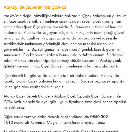
Ataköy 'de Güvenilir bir Çiçekçi
Ataköy'nın doğal güzelliğini takdire aşikardır.
Çiçek Bahçem
en güzel ve
en taze çiçek ve bitkileri binlerce çiçek içinden seçer, çiçek siparişi için
tercih edeceğiniz Çiçekçi çok önemlidir. Bu firmamızın tercih edilmesine
neden olur.
Ataköy
'da yaşayan müşterilerimiz şehrin resmi çiçeği güzel
bir gül ya da canlı renkli papatyalar ya da birçokürün yelpazesi ile
sevdikleriniz muhteşem görünüşlü
çiçeklerin en tazesini alacaklar
güvenebilirsiniz.
Biz sattığımız her çiçek için 7 günlük tazelik garantisi
sunuyoruz. Çiçeklerimizin kalitesi konusunda oldukça eminiz.
Bir dahaki
sefere Ataköy için
çiçek siparişi vermeyi düşünüyorsanız,
Ataköy çiçek
gönder
me
inanılmaz Çiçek Bahçem ürünlerine lütfen bir daha bakın.
Eğer önemli bir gün ya da kutlama için bir dahaki sefere, Ataköy 'de
Çiçekçi olarak Çiçek Bahçem firmamızı seçin. Sadece biz, çiçek siparişi
ile en göz alıcı çeşitlerini sunuyoruz.
Ataköy Çiçek Sepeti Gönder - Ataköy Çiçek Siparişi Çiçek Bahçem
ile
7/24 hızlı bir şekilde aynı gün uygun fiyatlarla taze çiçek sepeti siparişi
verebilirsiniz.
Diğer sorularınız ve daha detaylı bilgilendirme için
0850 302
1010
numaralı Kurumsal Müşteri Hizmetlerini arayabilirsiniz
En güzel
Çiçek
sepeti için en yakın Çiçekçi ile Çiçek Bahçem siparişi.