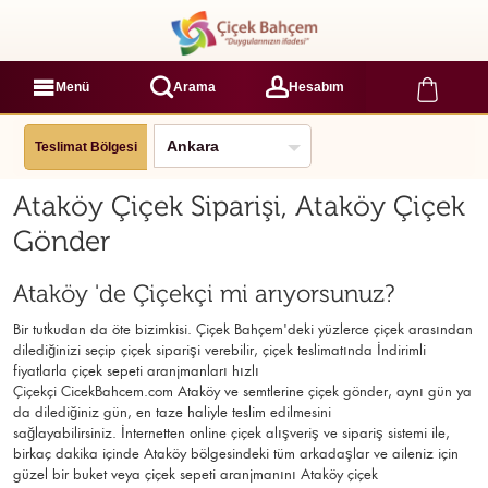
Menü
Arama
Hesabım
Teslimat Bölgesi
Ataköy Çiçek Siparişi, Ataköy Çiçek
Gönder
Ataköy 'de Çiçekçi mi arıyorsunuz?
Bir tutkudan da öte bizimkisi. Çiçek Bahçem'deki yüzlerce çiçek arasından
dilediğinizi seçip çiçek siparişi verebilir, çiçek
teslimatında İndirimli
fiyatlarla çiçek sepeti aranjmanları
hızlı
Çiçekçi
CicekBahcem.com Ataköy
ve semtlerine çiçek gönder, aynı gün ya
da dilediğiniz gün, en taze haliyle teslim edilmesini
sağlayabilirsiniz. İnternetten online çiçek alışveriş ve sipariş sistemi ile,
birkaç dakika içinde Ataköy bölgesindeki tüm arkadaşlar ve aileniz için
güzel bir buket veya çiçek sepeti aranjmanını Ataköy çiçek