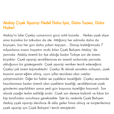
Ataköy Çiçek Siparişi Hedef Daha İyisi, Daha Tazesi, Daha
Hızlısı!
Ataköy'ın lider Çiçekçi uzmanının gücü artık bizimle... Herkes çiçek diyor
ama bizimkisi bir tutkudan da öte. Attığımız her adımda daha da
büyüyen, bizi her gün daha yukarı taşıyan... Dönüp baktığımızda 7
milyonlarca insanı hayatını mutlu kılan Çiçek Bahçem Ataköy 'de
yanında. Ataköy önemli bir ilçe olduğu kadar Türkiye için de önemi
büyüktür. Çiçek siparişi sevdiklerinize en önemli anlarında yanında
olduğunun bir göstergesidir. Çiçek siparişi verirken tercih edeceğiniz
Çiçekçi çok önem taşımaktadır. Çiçekçi ilk olarak sanattan anlayan, çiçek
tasarım sanat eğitim almış, uzun yıllar tecrübesi olan ustalar
çalıştırmalıdır. Diğer bir faktör ise çiçeklerin tazeliğidir. Çiçekçi seçiminde
hazırlanması kadar önemli olan çiçeklerin tazeliği, sevdiklerinize çiçek
gönderimi yapıldıktan sonra yedi gün boyunca tazeliğini korumalı. Son
olarak çiçeğin teslim edildiği andır. Çiçek son derece bakımlı ve kibar bir
kişi tarafından sunulması gerekmekte. İşte bu nedenle Çiçek Bahçem
Ataköy çiçek siparişi denilince ilk akla gelen firma olmuş ve müşterilerimiz
çiçek siparişi için Çiçek Bahçem'i tercih etmişlerdir.