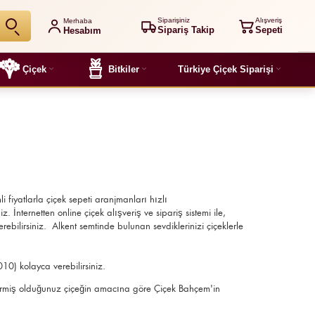
Siparişiniz
Alışveriş
Merhaba
Sipariş Takip
Sepeti
Hesabım
Çiçek
Bitkiler
Türkiye Çiçek Siparişi
li fiyatlarla çiçek sepeti aranjmanları
hızlı
. İnternetten online çiçek alışveriş ve sipariş sistemi ile,
rebilirsiniz. Alkent semtinde bulunan sevdiklerinizi çiçeklerle
010) kolayca verebilirsiniz.
göndermiş olduğunuz çiçeğin amacına göre Çiçek Bahçem'in