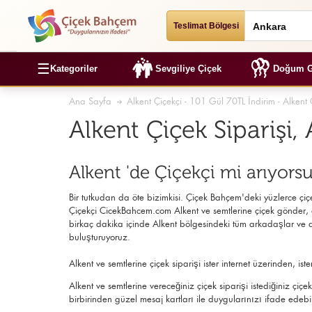
Teslimat Bölgesi
☰
Kategoriler
Sevgiliye Çiçek
Doğum G
Ana Sayfa
Alkent Çiçekçi - 101 Gül 70TL İndirim - Alkent 
Alkent Çiçek Siparişi
Alkent 'de Çiçekçi mi arıyors
Bir tutkudan da öte bizimkisi. Çiçek Bahçem'deki yüzlerce çiçek
Çiçekçi
CicekBahcem.com Alkent
ve semtlerine çiçek gönder, a
birkaç dakika içinde Alkent bölgesindeki tüm arkadaşlar ve ail
buluşturuyoruz.
Alkent ve semtlerine çiçek siparişi ister internet üzerinden,
Alkent ve semtlerine vereceğiniz çiçek siparişi istediğiniz çi
birbirinden güzel mesaj kartları ile duygularınızı ifade edebil