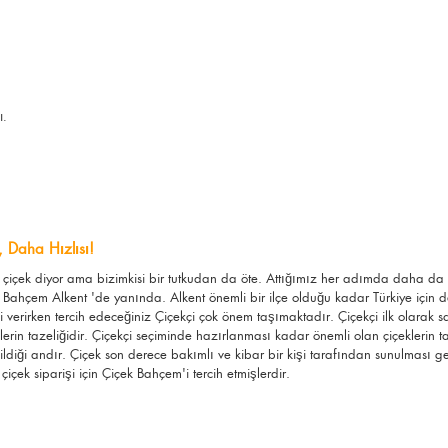
ı.
, Daha Hızlısı!
es çiçek diyor ama bizimkisi bir tutkudan da öte. Attığımız her adımda daha d
 Bahçem Alkent 'de yanında. Alkent önemli bir ilçe olduğu kadar Türkiye için de
 verirken tercih edeceğiniz Çiçekçi çok önem taşımaktadır. Çiçekçi ilk olarak s
çeklerin tazeliğidir. Çiçekçi seçiminde hazırlanması kadar önemli olan çiçeklerin 
dildiği andır. Çiçek son derece bakımlı ve kibar bir kişi tarafından sunulması
çiçek siparişi için Çiçek Bahçem'i tercih etmişlerdir.