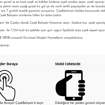
en güzel ve en taze çiçek ve bitkileri binlerce çiçek içinden seçer, çiçek sipariş
z şehrin resmi çiçeği güzel bir gül ya da canlı renkli papatyalar ya da birçok
k için 7 günlük tazelik garantisi sunuyoruz. Çiçeklerimizin kalitesi konusunda o
içek Bahçem ürünlerine lütfen bir daha bakın.
nt 'de Çiçekçi olarak Çiçek Bahçem firmamızı seçin. Sadece biz, çiçek siparişi 
ahçem
ile 7/24 hızlı bir şekilde aynı gün uygun fiyatlarla taze çiçek sepeti sipariş
2 1010
numaralı Kurumsal Müşteri Hizmetlerini arayabilirsiniz
e Çiçek Bahçem siparişi. .
çiler Buraya
Mobil Cebinizde
iler Buraya! ÇiçekBahçem'e kayıt
Dilediğiniz her yerden güvenli alışver