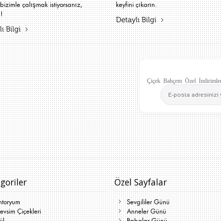
bizimle çalışmak istiyorsanız,
keyfini çıkarın.
!
Detaylı Bilgi
ı Bilgi
Çiçek Bahçem Özel İndirimler
goriler
Özel Sayfalar
ntoryum
Sevgililer Günü
vsim Çiçekleri
Anneler Günü
ül
Babalar Günü