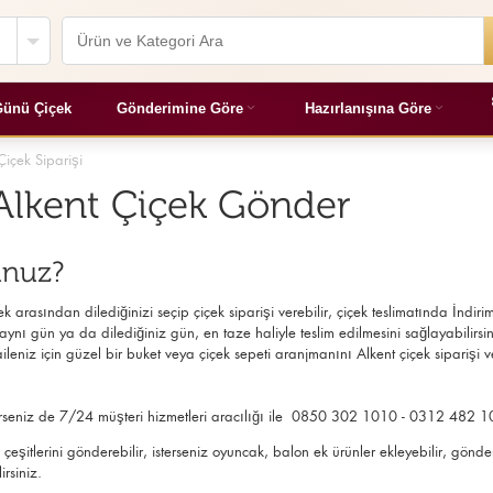
ünü Çiçek
Gönderimine Göre
Hazırlanışına Göre
Çiçek Siparişi
, Alkent Çiçek Gönder
unuz?
 arasından dilediğinizi seçip çiçek siparişi verebilir, çiçek
teslimatında İndirim
ynı gün ya da dilediğiniz gün, en taze haliyle teslim edilmesini sağlayabilirsiniz
eniz için güzel bir buket veya çiçek sepeti aranjmanını Alkent çiçek siparişi ve
 isterseniz de 7/24 müşteri hizmetleri aracılığı ile 0850 302 1010 - 0312 482 1
çek çeşitlerini gönderebilir, isterseniz oyuncak, balon ek ürünler ekleyebilir, 
irsiniz.