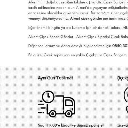
Alkent'nın doğal güzelliğini takdire aşikardır.
Çiçek Bahçem
tercih edilmesine neden olur.
Alkent
'da yaşayan müşterilerimi
en tazesini alacaklar güvenebilirsiniz.
Biz sattığımız her çiçe
vermeyi düşünüyorsanız,
Alkent çiçek gönder
me
inanılmaz Ç
Eğer önemli bir gün ya da kutlama için bir dahaki sefere, Alke
Alkent Çiçek Sepeti Gönder - Alkent Çiçek Siparişi Çiçek B
Diğer sorularınız ve daha detaylı bilgilendirme için
0850 30
En güzel
Çiçek
sepeti için en yakın Çiçekçi il
Aynı Gün Teslimat
Çiçek
Saat 19:00'e kadar verdiğiniz siparişler
Çiçekç