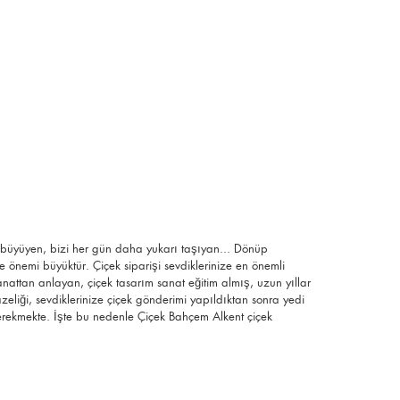
a büyüyen, bizi her gün daha yukarı taşıyan... Dönüp
 önemi büyüktür. Çiçek siparişi sevdiklerinize en önemli
anattan anlayan, çiçek tasarım sanat eğitim almış, uzun yıllar
tazeliği, sevdiklerinize çiçek gönderimi yapıldıktan sonra yedi
 gerekmekte. İşte bu nedenle Çiçek Bahçem Alkent çiçek