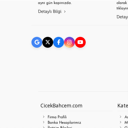
aynı gün kapınızda.
olarak 
tıklayın
Detaylı Bilgi
Detayl
CicekBahcem.com
Kate
Firma Profili
A
Banka Hesaplarımız
Me
İletişim Bilgileri
G