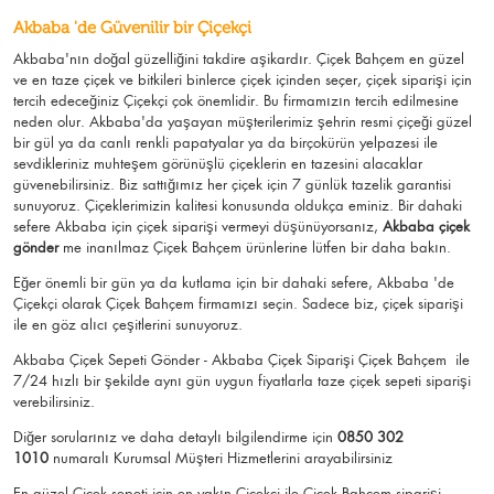
Akbaba 'de Güvenilir bir Çiçekçi
Akbaba'nın doğal güzelliğini takdire aşikardır.
Çiçek Bahçem
en güzel
ve en taze çiçek ve bitkileri binlerce çiçek içinden seçer, çiçek siparişi için
tercih edeceğiniz Çiçekçi çok önemlidir. Bu firmamızın tercih edilmesine
neden olur.
Akbaba
'da yaşayan müşterilerimiz şehrin resmi çiçeği güzel
bir gül ya da canlı renkli papatyalar ya da birçokürün yelpazesi ile
sevdikleriniz muhteşem görünüşlü
çiçeklerin en tazesini alacaklar
güvenebilirsiniz.
Biz sattığımız her çiçek için 7 günlük tazelik garantisi
sunuyoruz. Çiçeklerimizin kalitesi konusunda oldukça eminiz.
Bir dahaki
sefere Akbaba için
çiçek siparişi vermeyi düşünüyorsanız,
Akbaba çiçek
gönder
me
inanılmaz Çiçek Bahçem ürünlerine lütfen bir daha bakın.
Eğer önemli bir gün ya da kutlama için bir dahaki sefere, Akbaba 'de
Çiçekçi olarak Çiçek Bahçem firmamızı seçin. Sadece biz, çiçek siparişi
ile en göz alıcı çeşitlerini sunuyoruz.
Akbaba Çiçek Sepeti Gönder - Akbaba Çiçek Siparişi Çiçek Bahçem
ile
7/24 hızlı bir şekilde aynı gün uygun fiyatlarla taze çiçek sepeti siparişi
verebilirsiniz.
Diğer sorularınız ve daha detaylı bilgilendirme için
0850 302
1010
numaralı Kurumsal Müşteri Hizmetlerini arayabilirsiniz
En güzel
Çiçek
sepeti için en yakın Çiçekçi ile Çiçek Bahçem siparişi.