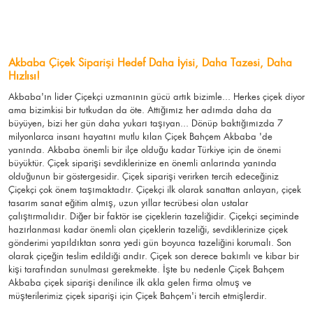
Akbaba Çiçek Siparişi Hedef Daha İyisi, Daha Tazesi, Daha
Hızlısı!
Akbaba'ın lider Çiçekçi uzmanının gücü artık bizimle... Herkes çiçek diyor
ama bizimkisi bir tutkudan da öte. Attığımız her adımda daha da
büyüyen, bizi her gün daha yukarı taşıyan... Dönüp baktığımızda 7
milyonlarca insanı hayatını mutlu kılan Çiçek Bahçem Akbaba 'de
yanında. Akbaba önemli bir ilçe olduğu kadar Türkiye için de önemi
büyüktür. Çiçek siparişi sevdiklerinize en önemli anlarında yanında
olduğunun bir göstergesidir. Çiçek siparişi verirken tercih edeceğiniz
Çiçekçi çok önem taşımaktadır. Çiçekçi ilk olarak sanattan anlayan, çiçek
tasarım sanat eğitim almış, uzun yıllar tecrübesi olan ustalar
çalıştırmalıdır. Diğer bir faktör ise çiçeklerin tazeliğidir. Çiçekçi seçiminde
hazırlanması kadar önemli olan çiçeklerin tazeliği, sevdiklerinize çiçek
gönderimi yapıldıktan sonra yedi gün boyunca tazeliğini korumalı. Son
olarak çiçeğin teslim edildiği andır. Çiçek son derece bakımlı ve kibar bir
kişi tarafından sunulması gerekmekte. İşte bu nedenle Çiçek Bahçem
Akbaba çiçek siparişi denilince ilk akla gelen firma olmuş ve
müşterilerimiz çiçek siparişi için Çiçek Bahçem'i tercih etmişlerdir.