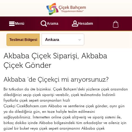
Menü
Arama
Hesabım
Teslimat Bölgesi
Akbaba Çiçek Siparişi, Akbaba
Çiçek Gönder
Akbaba 'de Çiçekçi mi arıyorsunuz?
Bir tutkudan da öte bizimkisi. Çiçek Bahçem'deki yüzlerce çiçek arasından
dilediğinizi seçip çiçek siparişi verebilir, çiçek
teslimatında İndirimli
fiyatlarla çiçek sepeti aranjmanları
hızlı
Çiçekçi
CicekBahcem.com Akbaba
ve semtlerine çiçek gönder, aynı gün
ya da dilediğiniz gün, en taze haliyle teslim edilmesini
sağlayabilirsiniz. İnternetten online çiçek alışveriş ve sipariş sistemi ile,
birkaç dakika içinde Akbaba bölgesindeki tüm arkadaşlar ve aileniz için
güzel bir buket veya çiçek sepeti aranjmanını Akbaba çiçek