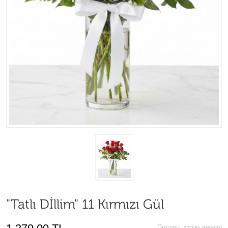
"Tatlı Dİllim" 11 Kırmızı Gül
Durumu:
stokta mevcut