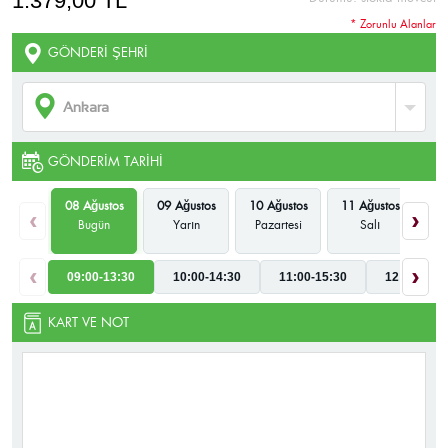
1.379,00 TL
* Zorunlu Alanlar
GÖNDERI ŞEHRI
GÖNDERIM TARIHI
08 Ağustos
09 Ağustos
10 Ağustos
11 Ağustos
12
‹
›
Bugün
Yarın
Pazartesi
Salı
Ça
‹
›
09:00-13:30
10:00-14:30
11:00-15:30
12:00-16:3
KART VE NOT