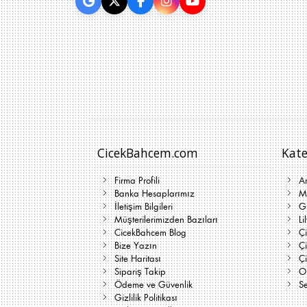
CicekBahcem.com
Kate
Firma Profili
A
Banka Hesaplarımız
Me
İletişim Bilgileri
G
Müşterilerimizden Bazıları
Li
CicekBahcem Blog
Çi
Bize Yazın
Ç
Site Haritası
Ç
Sipariş Takip
On
Ödeme ve Güvenlik
Se
Gizlilik Politikası