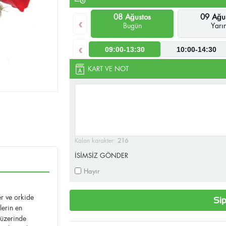
08 Ağustos
09 Ağu
‹
Bugün
Yarı
‹
09:00-13:30
10:00-14:30
KART VE NOT
Kalan karakter:
216
İSİMSİZ GÖNDER
Hayır
er ve orkide
Sip
lerin en
 üzerinde