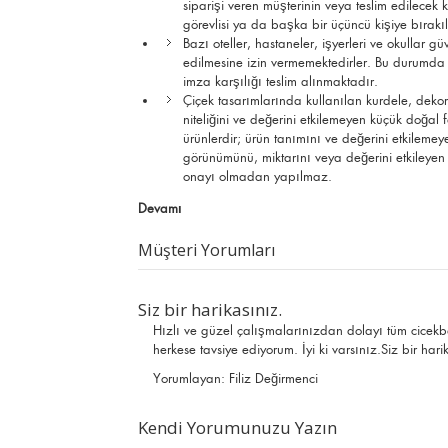
siparişi veren müşterinin veya teslim edilec
görevlisi ya da başka bir üçüncü kişiye bırak
Bazı oteller, hastaneler, işyerleri ve okullar g
edilmesine izin vermemektedirler. Bu durumda çi
imza karşılığı teslim alınmaktadır.
Çiçek tasarımlarında kullanılan kurdele, deko
niteliğini ve değerini etkilemeyen küçük doğal fa
ürünlerdir; ürün tanımını ve değerini etkilemeye
görünümünü, miktarını veya değerini etkileyen 
onayı olmadan yapılmaz.
Devamı
Müşteri Yorumları
Siz bir harikasınız.
Hızlı ve güzel çalışmalarınızdan dolayı tüm cicekb
herkese tavsiye ediyorum. İyi ki varsınız.Siz bir hari
Yorumlayan:
Filiz Değirmenci
Kendi Yorumunuzu Yazın