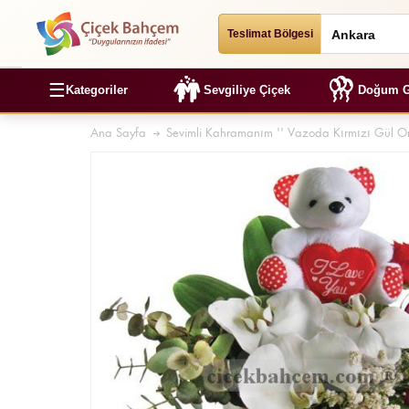
Teslimat Bölgesi
☰
Kategoriler
Sevgiliye Çiçek
Doğum G
Ana Sayfa
Sevimli Kahramanım '' Vazoda Kırmızı Gül Or