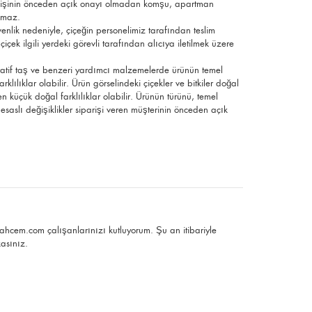
ek kişinin önceden açık onayı olmadan komşu, apartman
ılmaz.
üvenlik nedeniyle, çiçeğin personelimiz tarafından teslim
çek ilgili yerdeki görevli tarafından alıcıya iletilmek üzere
ratif taş ve benzeri yardımcı malzemelerde ürünün temel
rklılıklar olabilir. Ürün görselindeki çiçekler ve bitkiler doğal
n küçük doğal farklılıklar olabilir. Ürünün türünü, temel
esaslı değişiklikler siparişi veren müşterinin önceden açık
ahcem.com çalışanlarınızı kutluyorum. Şu an itibariyle
kasınız.