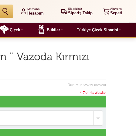
Siparişiniz
Alışveriş
Merhaba
Sipariş Takip
Sepeti
Hesabım
Çiçek
Bitkiler
Türkiye Çiçek Siparişi
 '' Vazoda Kırmızı
Durumu:
stokta mevcut
* Zorunlu Alanlar