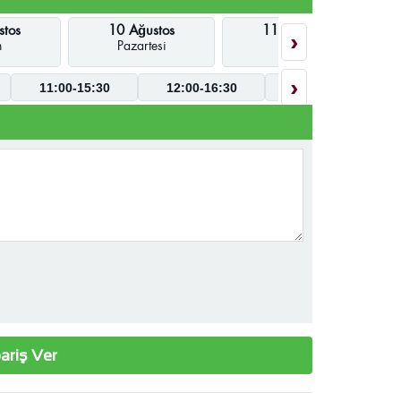
stos
10 Ağustos
11 Ağustos
›
n
Pazartesi
Salı
›
11:00-15:30
12:00-16:30
09:00-17:30
ariş Ver