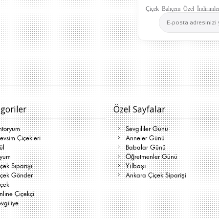
Çiçek Bahçem Özel İndirimler
goriler
Özel Sayfalar
ntoryum
Sevgililer Günü
vsim Çiçekleri
Anneler Günü
ül
Babalar Günü
lyum
Öğretmenler Günü
çek Siparişi
Yılbaşı
içek Gönder
Ankara Çiçek Siparişi
içek
line Çiçekçi
vgiliye