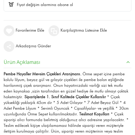
Fiyat değişim alarmına abone ol
Favorilerime Ekle
Karşılaştırma Listesine Ekle
Arkadaşına Gönder
Ürün Açıklaması
Pembe Hayaller Mevsim Çiçekleri Aranjmanı.
Örme sepet içine pembe
kolulu lilyum, beyaz gül ve gılayör çiçekleri ile pembe balon eşliğinde
harılanmış çiçek aranjmanı. Onun hayatınızdaki varlığı sizi tek mutlu
eden kaynaksa ,sizin tarafından en güzel hediye ile mutlu olmayı çoktak
haketmiştir.
Siparişlerde 1. Sınıf Kalitede Çiçekler Kullanılır
* Çiçek
yüksekliği yaklaşık 45cm dir * 5 Adet Gılayor * 7 Adet Beyaz Gül * 4
Adet Pembe Lilyum * Sevimli Oyuncak * Cipsofilyalar- ve yeşillik * 30cm
uzunluğunda Örme Sepet kullanılmaktadır.
Teslimat Koşulları
* Çiçek
siparişi alıcı formunda belirtmiş olduğunuz alıcı adresine yapılacaktır. *
Teslim edilecek kişiye ulaşılamaması hâlinde siparişi veren müşteriyle
iletişim kurulmaya çalışılır. Ürün, siparişi veren müşterinin veya teslim