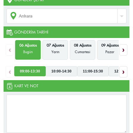
GÖNDERIM TARIHI
06 Ağustos
07 Ağustos
08 Ağustos
09 Ağustos
10
‹
›
Bugün
Yarın
Cumartesi
Pazar
P
‹
›
09:00-13:30
10:00-14:30
11:00-15:30
12:00-16:3
KART VE NOT