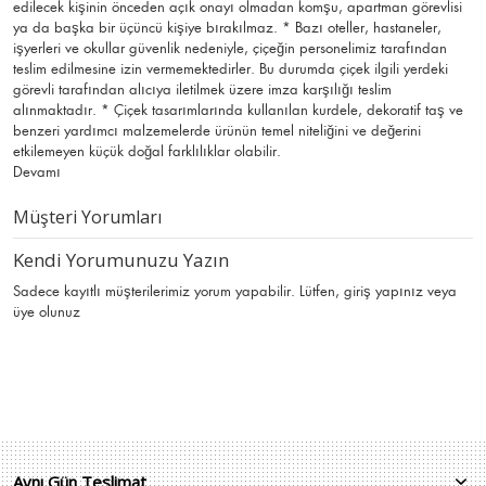
edilecek kişinin önceden açık onayı olmadan komşu, apartman görevlisi
ya da başka bir üçüncü kişiye bırakılmaz. * Bazı oteller, hastaneler,
işyerleri ve okullar güvenlik nedeniyle, çiçeğin personelimiz tarafından
teslim edilmesine izin vermemektedirler. Bu durumda çiçek ilgili yerdeki
görevli tarafından alıcıya iletilmek üzere imza karşılığı teslim
alınmaktadır. * Çiçek tasarımlarında kullanılan kurdele, dekoratif taş ve
benzeri yardımcı malzemelerde ürünün temel niteliğini ve değerini
etkilemeyen küçük doğal farklılıklar olabilir.
Devamı
Müşteri Yorumları
Kendi Yorumunuzu Yazın
Sadece kayıtlı müşterilerimiz yorum yapabilir. Lütfen,
giriş yapınız
veya
üye olunuz
Aynı Gün Teslimat