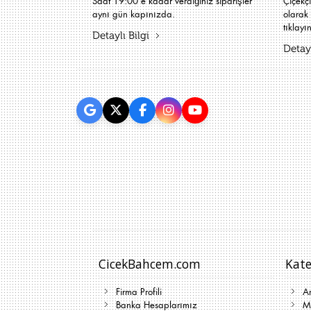
Saat 19:00'e kadar verdiğiniz siparişler
Çiçekç
aynı gün kapınızda.
olarak 
tıklayın
Detaylı Bilgi
Detayl
CicekBahcem.com
Kate
Firma Profili
A
Banka Hesaplarımız
Me