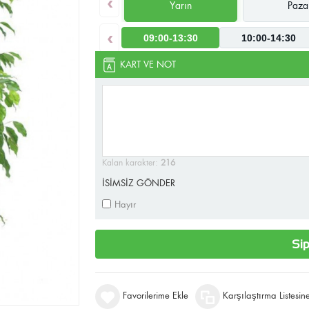
‹
Yarın
Paza
‹
09:00-13:30
10:00-14:30
KART VE NOT
Kalan karakter:
216
İSİMSİZ GÖNDER
Hayır
Sip
Favorilerime Ekle
Karşılaştırma Listesin