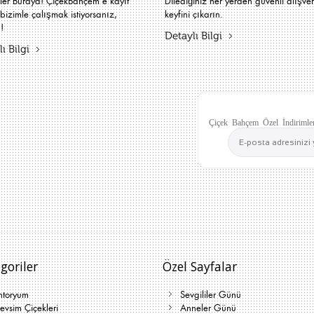
iler Buraya! ÇiçekBahçem'e kayıt
Dilediğiniz her yerden güvenli alışver
bizimle çalışmak istiyorsanız,
keyfini çıkarın.
!
Detaylı Bilgi
ı Bilgi
Çiçek Bahçem Özel İndirimler
goriler
Özel Sayfalar
ntoryum
Sevgililer Günü
vsim Çiçekleri
Anneler Günü