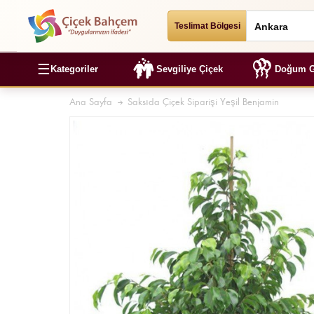
Teslimat Bölgesi
☰
Kategoriler
Sevgiliye Çiçek
Doğum G
Ana Sayfa
Saksıda Çiçek Siparişi Yeşil Benjamin