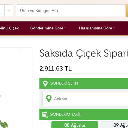
ünü Çiçek
Gönderimine Göre
Hazırlanışına Göre
Saksıda Çiçek Sipar
2.911,63 TL
GÖNDERI ŞEHRI
GÖNDERIM TARIHI
08 Ağustos
09 Ağu