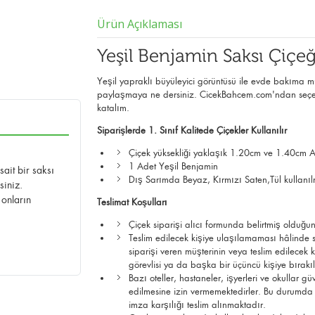
Ürün Açıklaması
Yeşil Benjamin Saksı Çiçeğ
Yeşil yapraklı büyüleyici görüntüsü ile evde bakıma müs
paylaşmaya ne dersiniz. CicekBahcem.com'ndan seçeceğ
katalım.
Siparişlerde 1. Sınıf Kalitede Çiçekler Kullanılır
Çiçek yüksekliği yaklaşık 1.20cm ve 1.40cm A
1 Adet Yeşil Benjamin
ait bir saksı
Dış Sarımda Beyaz, Kırmızı Saten,Tül kullanıl
siniz.
 onların
Teslimat Koşulları
Çiçek siparişi alıcı formunda belirtmiş olduğun
Teslim edilecek kişiye ulaşılamaması hâlinde si
siparişi veren müşterinin veya teslim edilec
görevlisi ya da başka bir üçüncü kişiye bırak
Bazı oteller, hastaneler, işyerleri ve okullar g
edilmesine izin vermemektedirler. Bu durumda çi
imza karşılığı teslim alınmaktadır.