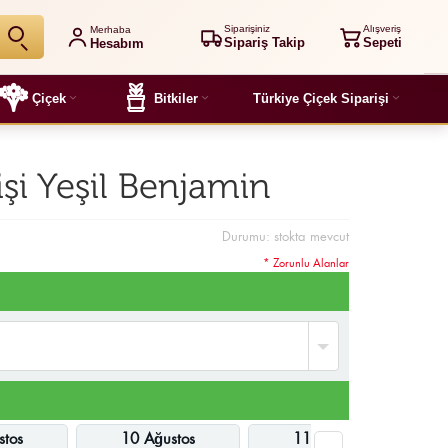
Siparişiniz
Alışveriş
Merhaba
Sipariş Takip
Sepeti
Hesabım
Çiçek
Bitkiler
Türkiye Çiçek Siparişi
işi Yeşil Benjamin
Durumu:
stokta mevcut
* Zorunlu Alanlar
stos
10 Ağustos
11 Ağustos