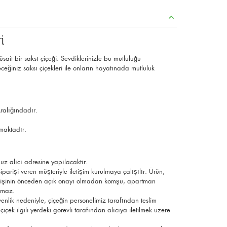
i
ait bir saksı çiçeği. Sevdiklerinizle bu mutluluğu
iniz saksı çiçekleri ile onların hayatınada mutluluk
ralığındadır.
maktadır.
uz alıcı adresine yapılacaktır.
parişi veren müşteriyle iletişim kurulmaya çalışılır. Ürün,
ek kişinin önceden açık onayı olmadan komşu, apartman
ılmaz.
üvenlik nedeniyle, çiçeğin personelimiz tarafından teslim
çek ilgili yerdeki görevli tarafından alıcıya iletilmek üzere