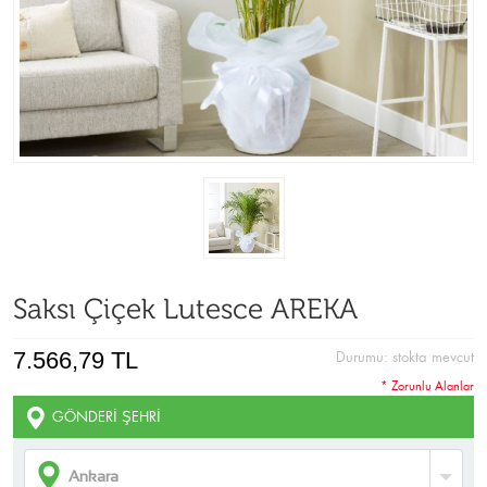
Saksı Çiçek Lutesce AREKA
7.566,79 TL
Durumu:
stokta mevcut
* Zorunlu Alanlar
GÖNDERI ŞEHRI