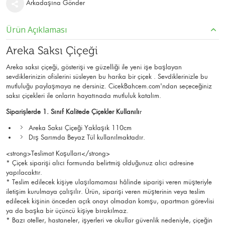
Arkadaşına Gönder
Ürün Açıklaması
Areka Saksı Çiçeği
Areka saksı çiçeği, gösterişi ve güzelliği ile yeni işe başlayan
sevdiklerinizin ofislerini süsleyen bu harika bir çiçek . Sevdiklerinizle bu
mutluluğu paylaşmaya ne dersiniz. CicekBahcem.com'ndan seçeceğiniz
saksı çiçekleri ile onların hayatınada mutluluk katalım.
Siparişlerde 1. Sınıf Kalitede Çiçekler Kullanılı
r
Areka Saksı Çiçeği Yaklaşık 110cm
Dış Sarımda Beyaz Tül kullanılmaktadır.
<strong>Teslimat Koşulları</strong>
* Çiçek siparişi alıcı formunda belirtmiş olduğunuz alıcı adresine
yapılacaktır.
* Teslim edilecek kişiye ulaşılamaması hâlinde siparişi veren müşteriyle
iletişim kurulmaya çalışılır. Ürün, siparişi veren müşterinin veya teslim
edilecek kişinin önceden açık onayı olmadan komşu, apartman görevlisi
ya da başka bir üçüncü kişiye bırakılmaz.
* Bazı oteller, hastaneler, işyerleri ve okullar güvenlik nedeniyle, çiçeğin