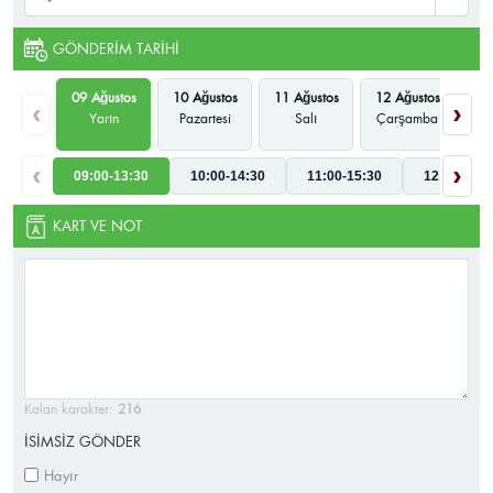
GÖNDERIM TARIHI
09 Ağustos
10 Ağustos
11 Ağustos
12 Ağustos
13
‹
›
Yarın
Pazartesi
Salı
Çarşamba
P
‹
›
09:00-13:30
10:00-14:30
11:00-15:30
12:00-16:3
KART VE NOT
Kalan karakter:
216
İSİMSİZ GÖNDER
Hayır