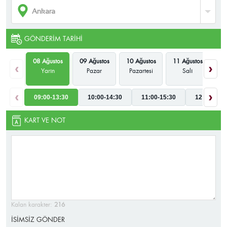
GÖNDERIM TARIHI
08 Ağustos
09 Ağustos
10 Ağustos
11 Ağustos
12
‹
›
Yarın
Pazar
Pazartesi
Salı
Ça
‹
›
09:00-13:30
10:00-14:30
11:00-15:30
12:00-16:3
KART VE NOT
Kalan karakter:
216
İSİMSİZ GÖNDER