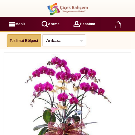
Menü
Arama
Hesabım
Teslimat Bölgesi