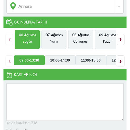
GÖNDERIM TARIHI
06 Ağustos
07 Ağustos
08 Ağustos
09 Ağustos
10
‹
›
Bugün
Yarın
Cumartesi
Pazar
P
‹
›
09:00-13:30
10:00-14:30
11:00-15:30
12:00-16:3
KART VE NOT
Kalan karakter:
216