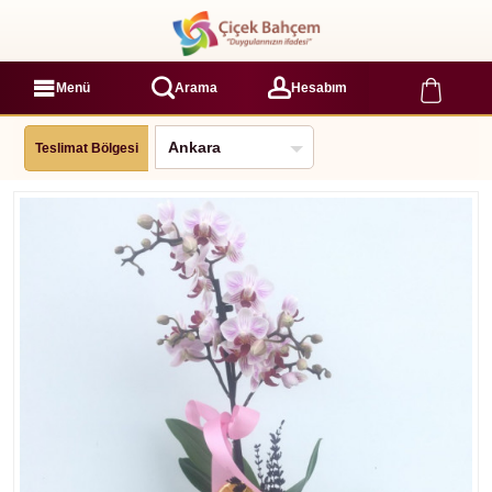
Menü
Arama
Hesabım
Teslimat Bölgesi