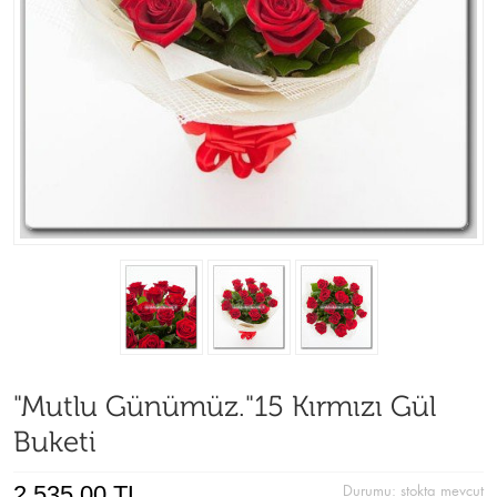
"Mutlu Günümüz."15 Kırmızı Gül
Buketi
2.535,00 TL
Durumu:
stokta mevcut