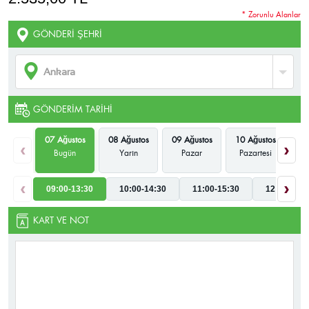
* Zorunlu Alanlar
GÖNDERI ŞEHRI
GÖNDERIM TARIHI
07 Ağustos
08 Ağustos
09 Ağustos
10 Ağustos
11
‹
›
Bugün
Yarın
Pazar
Pazartesi
‹
›
09:00-13:30
10:00-14:30
11:00-15:30
12:00-16:3
KART VE NOT