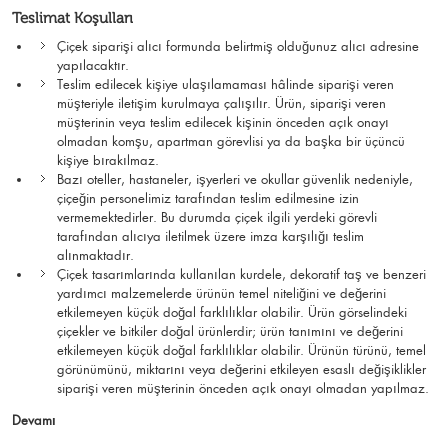
Teslimat Koşulları
Çiçek siparişi alıcı formunda belirtmiş olduğunuz alıcı adresine
yapılacaktır.
Teslim edilecek kişiye ulaşılamaması hâlinde siparişi veren
müşteriyle iletişim kurulmaya çalışılır. Ürün, siparişi veren
müşterinin veya teslim edilecek kişinin önceden açık onayı
olmadan komşu, apartman görevlisi ya da başka bir üçüncü
kişiye bırakılmaz.
Bazı oteller, hastaneler, işyerleri ve okullar güvenlik nedeniyle,
çiçeğin personelimiz tarafından teslim edilmesine izin
vermemektedirler. Bu durumda çiçek ilgili yerdeki görevli
tarafından alıcıya iletilmek üzere imza karşılığı teslim
alınmaktadır.
Çiçek tasarımlarında kullanılan kurdele, dekoratif taş ve benzeri
yardımcı malzemelerde ürünün temel niteliğini ve değerini
etkilemeyen küçük doğal farklılıklar olabilir. Ürün görselindeki
çiçekler ve bitkiler doğal ürünlerdir; ürün tanımını ve değerini
etkilemeyen küçük doğal farklılıklar olabilir. Ürünün türünü, temel
görünümünü, miktarını veya değerini etkileyen esaslı değişiklikler
siparişi veren müşterinin önceden açık onayı olmadan yapılmaz.
Devamı