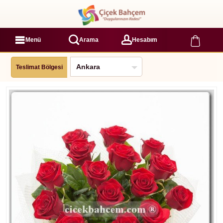
Menü
Arama
Hesabım
Teslimat Bölgesi