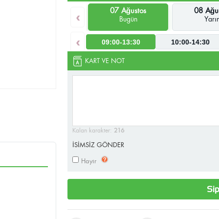
07 Ağustos
08 Ağu
‹
Bugün
Yarı
‹
09:00-13:30
10:00-14:30
KART VE NOT
Kalan karakter:
216
İSİMSİZ GÖNDER
Hayır
Sip