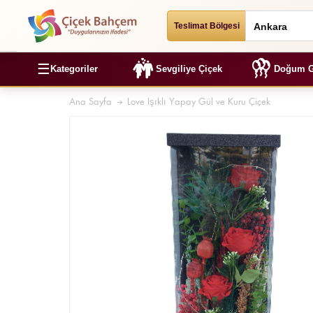
Teslimat Bölgesi
☰
Kategoriler
Sevgiliye Çiçek
Doğum G
Ana Sayfa
Love Işıklı Yapay Gül ve Kuru Çiçek