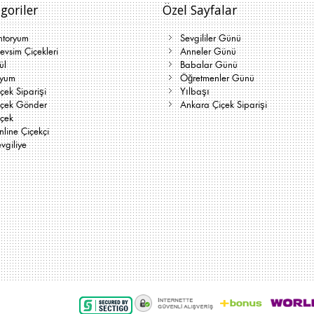
goriler
Özel Sayfalar
ntoryum
Sevgililer Günü
vsim Çiçekleri
Anneler Günü
ül
Babalar Günü
lyum
Öğretmenler Günü
çek Siparişi
Yılbaşı
içek Gönder
Ankara Çiçek Siparişi
içek
line Çiçekçi
vgiliye