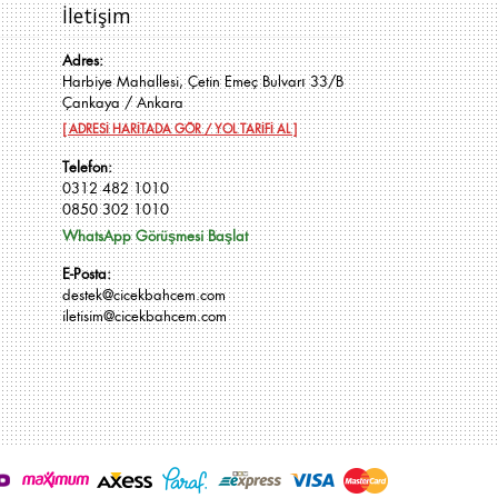
İletişim
Adres:
Harbiye Mahallesi, Çetin Emeç Bulvarı 33/B
Çankaya / Ankara
[ ADRESİ HARİTADA GÖR / YOL TARİFİ AL ]
Telefon:
0312 482 1010
0850 302 1010
WhatsApp Görüşmesi Başlat
E-Posta:
destek@cicekbahcem.com
iletisim@cicekbahcem.com