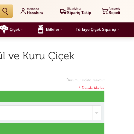
Siparişiniz
Alışveriş
Merhaba
Sipariş Takip
Sepeti
Hesabım
Çiçek
Bitkiler
Türkiye Çiçek Siparişi
ül ve Kuru Çiçek
Durumu:
stokta mevcut
* Zorunlu Alanlar