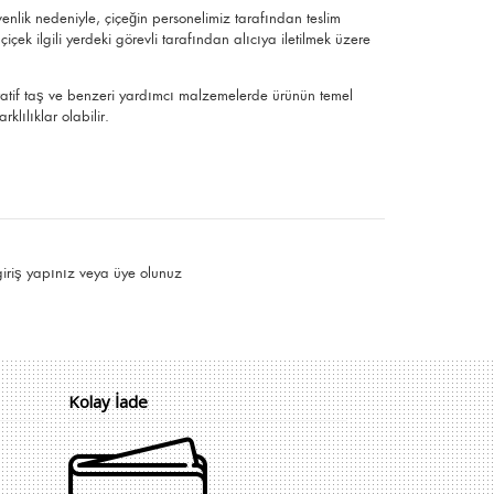
üvenlik nedeniyle, çiçeğin personelimiz tarafından teslim
çek ilgili yerdeki görevli tarafından alıcıya iletilmek üzere
ratif taş ve benzeri yardımcı malzemelerde ürünün temel
klılıklar olabilir.
giriş yapınız
veya
üye olunuz
Kolay İade