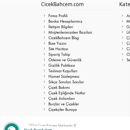
CicekBahcem.com
Kate
Firma Profili
A
Banka Hesaplarımız
Me
İletişim Bilgileri
G
Müşterilerimizden Bazıları
Li
CicekBahcem Blog
Çi
Bize Yazın
Ç
Site Haritası
Ç
Sipariş Takip
On
Ödeme ve Güvenlik
Se
Gizlilik Politikası
Teslimat Koşulları
Hizmet Sözleşmesi
Sıkça Sorulan Sorular
Çiçek Bakımı
Çiçek Eşliğinde Notlar
Çiçek Anlamları
Burçlar ve Çiçekler
Çiçekçiler Buraya
2024 Çiçek Bahçem Markasıdır ©