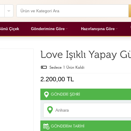
ünü Çiçek
Gönderimine Göre
Hazırlanışına Göre
Love Işıklı Yapay G
Sedece
1
Ürün Kaldı
2.200,00 TL
GÖNDERI ŞEHRI
GÖNDERIM TARIHI