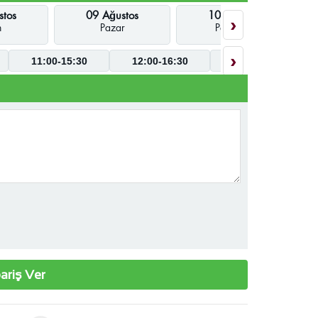
stos
09 Ağustos
10 Ağustos
›
n
Pazar
Pazartesi
›
11:00-15:30
12:00-16:30
09:00-17:30
ariş Ver