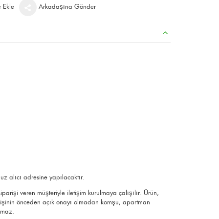
e Ekle
Arkadaşına Gönder
uz alıcı adresine yapılacaktır.
parişi veren müşteriyle iletişim kurulmaya çalışılır. Ürün,
ek kişinin önceden açık onayı olmadan komşu, apartman
ılmaz.