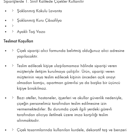
Siparişlerde 1. Sınıf Kalitede Çiçekler Kullanılır
Şoklanmış Kokulu Lavanta
Şoklanmış Kuru Çibsofilya
Ayaklı Taş Vazo
Teslimat Koşulları
Çiçek siparişi alıcı formunda belirtmiş olduğunuz alıcı adresine
yapılacaktır.
Teslim edilecek kişiye ulaşılamaması hâlinde siparişi veren
müşteriyle iletişim kurulmaya çalışılır. Ürün, siparişi veren
müşterinin veya teslim edilecek kişinin önceden açık onayı
olmadan komşu, apartman görevlisi ya da başka bir üçüncü
kişiye bırakılmaz.
Bazı oteller, hastaneler, işyerleri ve okullar güvenlik nedeniyle,
çiçeğin personelimiz tarafından teslim edilmesine izin
vermemektedirler. Bu durumda çiçek ilgili yerdeki görevli
tarafından alıcıya iletilmek üzere imza karşılığı teslim
alınmaktadır.
Çiçek tasarımlarında kullanılan kurdele, dekoratif taş ve benzeri