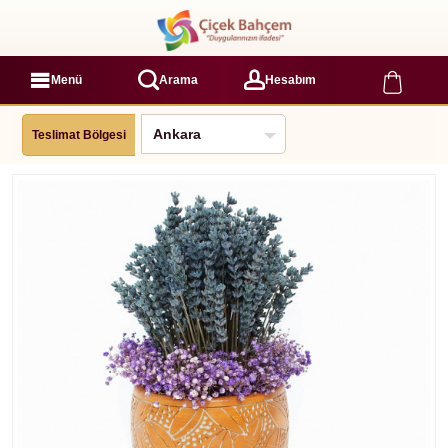
Menü
Arama
Hesabım
Teslimat Bölgesi