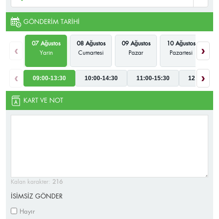
GÖNDERIM TARIHI
07 Ağustos
08 Ağustos
09 Ağustos
10 Ağustos
11
‹
›
Yarın
Cumartesi
Pazar
Pazartesi
‹
›
09:00-13:30
10:00-14:30
11:00-15:30
12:00-16:3
KART VE NOT
Kalan karakter:
216
İSİMSİZ GÖNDER
Hayır