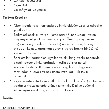
20 Adet Beyaz Gül
Çiçek Kutusu
Cipsofilyalar- ve yeşillik
Teslimat Koşulları
Çiçek siparişi alıcı formunda belirtmiş olduğunuz alıcı adresine
yapılacaktır.
Teslim edilecek kişiye ulaşılamaması hâlinde siparişi veren
müşteriyle iletişim kurulmaya çalışılır. Ürün, siparişi veren
müşterinin veya teslim edilecek kişinin önceden açık onayı
olmadan komşu, apartman görevlisi ya da başka bir üçüncü
kişiye bırakılmaz.
Bazı oteller, hastaneler, işyerleri ve okullar güvenlik nedeniyle,
çiçeğin personelimiz tarafından teslim edilmesine izin
vermemektedirler. Bu durumda çiçek ilgili yerdeki görevli
tarafından alıcıya iletilmek üzere imza karşılığı teslim
alınmaktadır.
Çiçek tasarımlarında kullanılan kurdele, dekoratif taş ve benzeri
yardımcı malzemelerde ürünün temel niteliğini ve değerini
etkilemeyen küçük doğal farklılıklar olabilir.
Devamı
Müşteri Yorumları