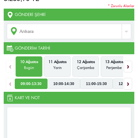
* Zorunlu Alanlar
GÖNDERI ŞEHRI
GÖNDERIM TARIHI
10 Ağustos
11 Ağustos
12 Ağustos
13 Ağustos
14
‹
›
Bugün
Yarın
Çarşamba
Perşembe
‹
›
09:00-13:30
10:00-14:30
11:00-15:30
12:00-16:3
KART VE NOT