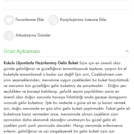
Favorilerime Ekle
Karşılaştırma Listesine Ekle
Arkadaşına Gönder
Ürün Açıklaması
Kokulu Lilyumlarla Hazırlanmış Gelin Buketi
Sizin için en önemli olan
günde gelinliğinizi ve güzelliğinizi tamamlayacak taptaze, çarpıcı bir el
buketiyle tamamlamak o kadar zor değil! İşin sırrı, Cicekbahcem.com
ürün seçeneklerinden, mevsimine uygun çiçeklerden bir buket hazırlatmak
ve mevsimin tüm güzelliğini gelin buketiniz de yansıtmaktır… Düğün yeri
seçildikten ve konsept belirlenip, gelinlik seçimi yapıldıktan sonra en
önemli olan düğün sonunda havaya fırlatıldığı anda geceye damgasını
vuracak gelin buketiniz. İşte bu nedenle o güne ait en iyi kararı vermek
için, doğru mevsimde en göz alıcı gelin buketi yaptırmaktır. Fakat gelin eli
buketinize karar vermeden önce, mevsiminde alınan çiçeklerin sizin
açınızdan daha ekonomik olacağını unutmayın bu güzel gelin eli
çiçekleri çanlı çanlı yanınızda olacaktır. Hangi mevsimde evlenirseniz
evlenin, gelinliğinizi ve sizi simgeleyecek bir gelin buketi sizin için