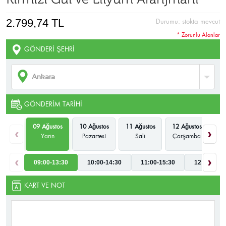
2.799,74 TL
Durumu:
stokta mevcut
* Zorunlu Alanlar
GÖNDERI ŞEHRI
GÖNDERIM TARIHI
09 Ağustos
10 Ağustos
11 Ağustos
12 Ağustos
13
‹
›
Yarın
Pazartesi
Salı
Çarşamba
P
‹
›
09:00-13:30
10:00-14:30
11:00-15:30
12:00-16:3
KART VE NOT