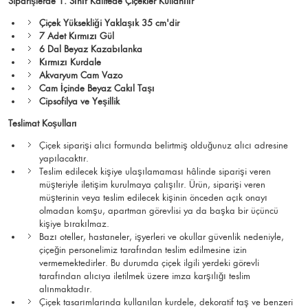
Siparişlerde 1. Sınıf Kalitede Çiçekler Kullanılır
Çiçek Yüksekliği Yaklaşık 35 cm'dir
7 Adet Kırmızı Gül
6 Dal Beyaz Kazabılanka
Kırmızı Kurdale
Akvaryum Cam Vazo
Cam İçinde Beyaz Cakıl Taşı
Cipsofilya ve Yeşillik
Teslimat Koşulları
Çiçek siparişi alıcı formunda belirtmiş olduğunuz alıcı adresine
yapılacaktır.
Teslim edilecek kişiye ulaşılamaması hâlinde siparişi veren
müşteriyle iletişim kurulmaya çalışılır. Ürün, siparişi veren
müşterinin veya teslim edilecek kişinin önceden açık onayı
olmadan komşu, apartman görevlisi ya da başka bir üçüncü
kişiye bırakılmaz.
Bazı oteller, hastaneler, işyerleri ve okullar güvenlik nedeniyle,
çiçeğin personelimiz tarafından teslim edilmesine izin
vermemektedirler. Bu durumda çiçek ilgili yerdeki görevli
tarafından alıcıya iletilmek üzere imza karşılığı teslim
alınmaktadır.
Çiçek tasarımlarında kullanılan kurdele, dekoratif taş ve benzeri