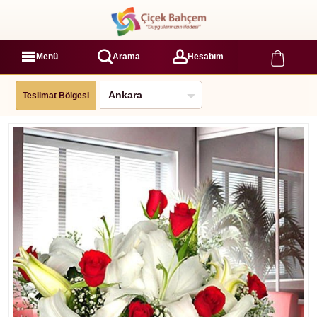
Menü
Arama
Hesabım
Teslimat Bölgesi