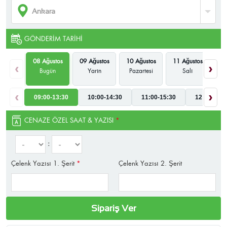
GÖNDERIM TARIHI
08 Ağustos
09 Ağustos
10 Ağustos
11 Ağustos
12
‹
›
Bugün
Yarın
Pazartesi
Salı
Ça
‹
›
09:00-13:30
10:00-14:30
11:00-15:30
12:00-16:3
CENAZE ÖZEL SAAT & YAZISI
*
:
Çelenk Yazısı 1. Şerit
*
Çelenk Yazısı 2. Şerit
Sipariş Ver