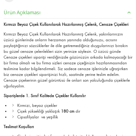
Ürün Açıklaması
Kırmızı Beyaz Çiçek Kullanılarak Hazırlanmış Çelenk, Cenaze Çiçekleri
Kırmızı Beyaz Çiçek Kullanılarak Hazırlanmış Çelenk, yakınlarınızın
üzücü günlerinde onların herzaman yanında olduğunuzu, acısını
paylaştığınızı sözcüklerler ile dile getiremediğiniz duygularınızı bırakın
bu güzel cenaze çelenlekleri sizin yerinize söylesin. O üzücü günde
Cenaze çiçekleri siparişi verdiğinizde gözünüzün arkada kalmayacağı bir
bir firma olmalı ve bu firma sizleri cenaze çiçeğinizin hazrlanmasından
teslimine kadar bilgilendirmeli. Siz sadece cenaze işlerinizle uğraşırken
biz cenaze çiçekleri siparişinizi hızlı, saatinde yerine teslim edelim.
Cenaze çiçekerinin güzel görüntüsü ile onları son yolculuğunda çiçeklerle
uğurlayalım.
Siparişlerde 1. Sınıf Kalitede Çiçekler Kullanılır
Kırmızı, beyaz çiçekler
Çiçek yüksekliği yaklaşık
180 cm
dir
Cipsofilyalar ve yeşillik
Teslimat Koşulları