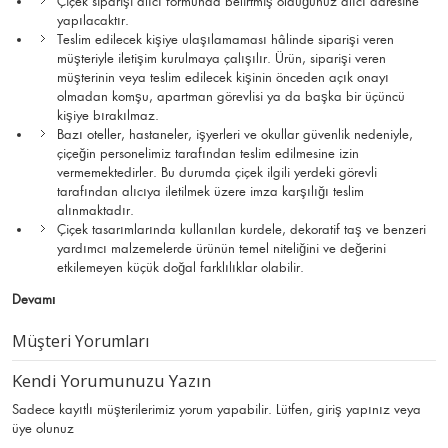
Çiçek siparişi alıcı formunda belirtmiş olduğunuz alıcı adresine
yapılacaktır.
Teslim edilecek kişiye ulaşılamaması hâlinde siparişi veren
müşteriyle iletişim kurulmaya çalışılır. Ürün, siparişi veren
müşterinin veya teslim edilecek kişinin önceden açık onayı
olmadan komşu, apartman görevlisi ya da başka bir üçüncü
kişiye bırakılmaz.
Bazı oteller, hastaneler, işyerleri ve okullar güvenlik nedeniyle,
çiçeğin personelimiz tarafından teslim edilmesine izin
vermemektedirler. Bu durumda çiçek ilgili yerdeki görevli
tarafından alıcıya iletilmek üzere imza karşılığı teslim
alınmaktadır.
Çiçek tasarımlarında kullanılan kurdele, dekoratif taş ve benzeri
yardımcı malzemelerde ürünün temel niteliğini ve değerini
etkilemeyen küçük doğal farklılıklar olabilir.
Devamı
Müşteri Yorumları
Kendi Yorumunuzu Yazın
Sadece kayıtlı müşterilerimiz yorum yapabilir. Lütfen,
giriş yapınız
veya
üye olunuz