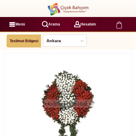
Menü
Arama
Hesabım
Teslimat Bölgesi