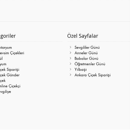
goriler
Özel Sayfalar
ntoryum
Sevgililer Günü
vsim Çiçekleri
Anneler Günü
ül
Babalar Günü
lyum
Öğretmenler Günü
çek Siparişi
Yılbaşı
içek Gönder
Ankara Çiçek Siparişi
içek
line Çiçekçi
vgiliye