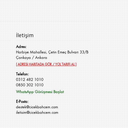
İletişim
Adres:
Harbiye Mahallesi, Çetin Emeç Bulvarı 33/B
Çankaya / Ankara
[ ADRESİ HARİTADA GÖR / YOL TARİFİ AL ]
Telefon:
0312 482 1010
0850 302 1010
WhatsApp Görüşmesi Başlat
E-Posta:
destek@cicekbahcem.com
iletisim@cicekbahcem.com