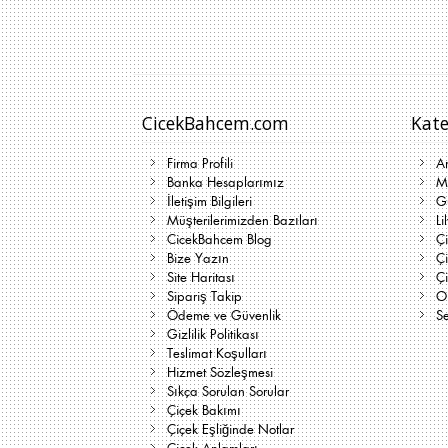
CicekBahcem.com
Kate
Firma Profili
A
Banka Hesaplarımız
Me
İletişim Bilgileri
G
Müşterilerimizden Bazıları
Li
CicekBahcem Blog
Çi
Bize Yazın
Ç
Site Haritası
Ç
Sipariş Takip
On
Ödeme ve Güvenlik
Se
Gizlilik Politikası
Teslimat Koşulları
Hizmet Sözleşmesi
Sıkça Sorulan Sorular
Çiçek Bakımı
Çiçek Eşliğinde Notlar