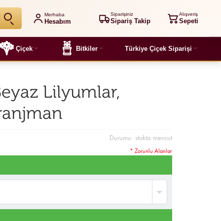
Siparişiniz
Alışveriş
Merhaba
Sipariş Takip
Sepeti
Hesabım
Çiçek
Bitkiler
Türkiye Çiçek Siparişi
eyaz Lilyumlar,
Aranjman
Durumu:
stokta mevcut
* Zorunlu Alanlar