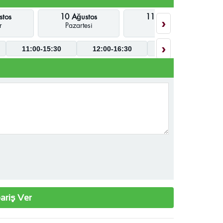
stos
10 Ağustos
11 Ağustos
›
r
Pazartesi
Salı
›
11:00-15:30
12:00-16:30
09:00-17:30
ariş Ver