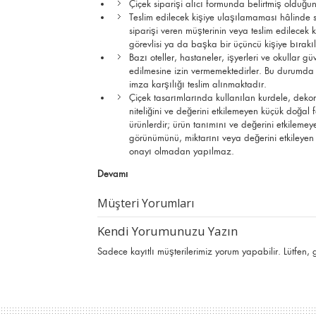
Çiçek siparişi alıcı formunda belirtmiş olduğun
Teslim edilecek kişiye ulaşılamaması hâlinde si
siparişi veren müşterinin veya teslim edilec
görevlisi ya da başka bir üçüncü kişiye bırak
Bazı oteller, hastaneler, işyerleri ve okullar g
edilmesine izin vermemektedirler. Bu durumda çi
imza karşılığı teslim alınmaktadır.
Çiçek tasarımlarında kullanılan kurdele, deko
niteliğini ve değerini etkilemeyen küçük doğal fa
ürünlerdir; ürün tanımını ve değerini etkilemeye
görünümünü, miktarını veya değerini etkileyen 
onayı olmadan yapılmaz.
Devamı
Müşteri Yorumları
Kendi Yorumunuzu Yazın
Sadece kayıtlı müşterilerimiz yorum yapabilir. Lütfen,