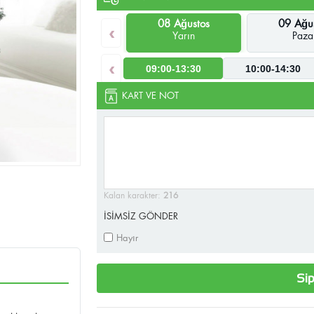
08 Ağustos
09 Ağu
‹
Yarın
Paza
‹
09:00-13:30
10:00-14:30
KART VE NOT
Kalan karakter:
216
İSİMSİZ GÖNDER
Hayır
Sip