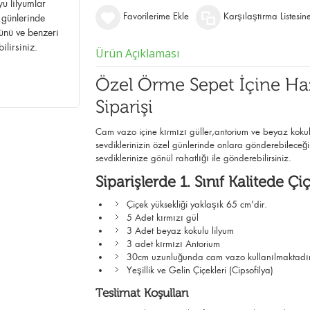
u lilyumlar
Favorilerime Ekle
Karşılaştırma Listesin
 günlerinde
ünü ve benzeri
ilirsiniz.
Ürün Açıklaması
Özel Örme Sepet İçine Ha
Siparişi
Cam vazo içine kırmızı güller,antorium ve beyaz kokul
sevdiklerinizin özel günlerinde onlara gönderebilece
sevdiklerinize gönül rahatlığı ile gönderebilirsiniz.
Siparişlerde 1. Sınıf Kalitede Çiç
Çiçek yüksekliği yaklaşık 65 cm'dir.
5 Adet kırmızı gül
3 Adet beyaz kokulu lilyum
3 adet kırmızı Antorium
30cm uzunluğunda cam vazo kullanılmaktadı
Yeşillik ve Gelin Çiçekleri (Cipsofilya)
Teslimat Koşulları