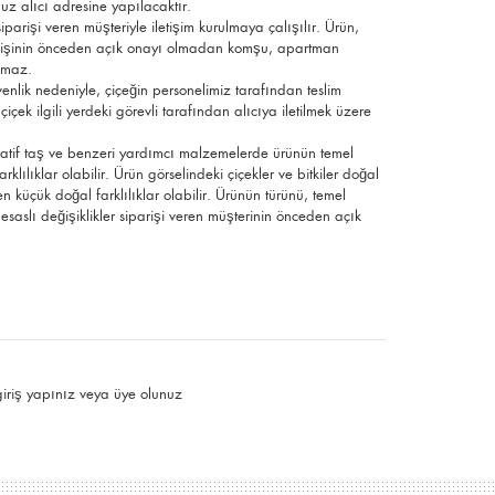
uz alıcı adresine yapılacaktır.
parişi veren müşteriyle iletişim kurulmaya çalışılır. Ürün,
ek kişinin önceden açık onayı olmadan komşu, apartman
ılmaz.
üvenlik nedeniyle, çiçeğin personelimiz tarafından teslim
çek ilgili yerdeki görevli tarafından alıcıya iletilmek üzere
ratif taş ve benzeri yardımcı malzemelerde ürünün temel
rklılıklar olabilir. Ürün görselindeki çiçekler ve bitkiler doğal
n küçük doğal farklılıklar olabilir. Ürünün türünü, temel
esaslı değişiklikler siparişi veren müşterinin önceden açık
giriş yapınız
veya
üye olunuz