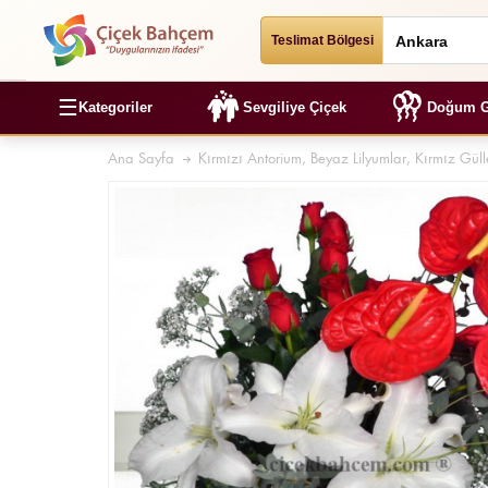
Teslimat Bölgesi
☰
Kategoriler
Sevgiliye Çiçek
Doğum G
Ana Sayfa
Kırmızı Antorium, Beyaz Lilyumlar, Kırmız Gü