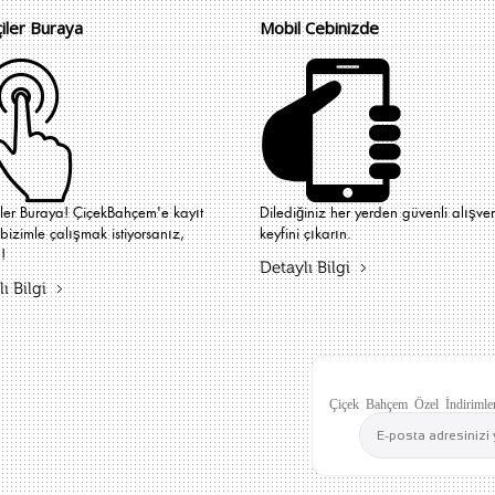
çiler Buraya
Mobil Cebinizde
iler Buraya! ÇiçekBahçem'e kayıt
Dilediğiniz her yerden güvenli alışver
bizimle çalışmak istiyorsanız,
keyfini çıkarın.
!
Detaylı Bilgi
ı Bilgi
Çiçek Bahçem Özel İndirimler