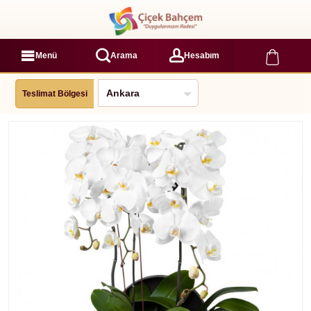
Menü
Arama
Hesabım
Teslimat Bölgesi