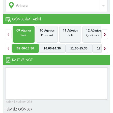
GÖNDERIM TARIHI
09 Ağustos
10 Ağustos
11 Ağustos
12 Ağustos
13
‹
›
Yarın
Pazartesi
Salı
Çarşamba
P
‹
›
09:00-13:30
10:00-14:30
11:00-15:30
12:00-16:3
KART VE NOT
Kalan karakter:
216
İSİMSİZ GÖNDER