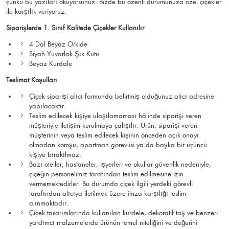
çünkü bu yazıları okuyorsunuz. Bizde bu özenli durumunuza özel çiçekler
ile karşılık veriyoruz.
Siparişlerde 1. Sınıf Kalitede Çiçekler Kullanılır
4 Dal Beyaz Orkide
Siyah Yuvarlak Şık Kutu
Beyaz Kurdale
Teslimat Koşulları
Çiçek siparişi alıcı formunda belirtmiş olduğunuz alıcı adresine
yapılacaktır.
Teslim edilecek kişiye ulaşılamaması hâlinde siparişi veren
müşteriyle iletişim kurulmaya çalışılır. Ürün, siparişi veren
müşterinin veya teslim edilecek kişinin önceden açık onayı
olmadan komşu, apartman görevlisi ya da başka bir üçüncü
kişiye bırakılmaz.
Bazı oteller, hastaneler, işyerleri ve okullar güvenlik nedeniyle,
çiçeğin personelimiz tarafından teslim edilmesine izin
vermemektedirler. Bu durumda çiçek ilgili yerdeki görevli
tarafından alıcıya iletilmek üzere imza karşılığı teslim
alınmaktadır.
Çiçek tasarımlarında kullanılan kurdele, dekoratif taş ve benzeri
yardımcı malzemelerde ürünün temel niteliğini ve değerini