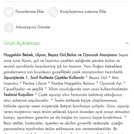
Favorilerime Ekle
Karşılaştırma Listesine Ekle
Arkadaşına Gönder
Ürün Açıklaması
Hoşgeldin Bebek, Lilyum, Beyaz Gül,Balon ve Oyuncak Aranjmanı
Sepet
içine içine lilyum, gül ve lisyantus çiçekleri eşliğinde pembe balon ve
sevimli ayıcıklarla hazırlanmış şık bir tasarım. Yeni Doğan bebeklere
göndermeniz için büyüleyici güzellikteki çiçek aranjmanları hazırladık.
Siparişlerde 1. Sınıf Kalitede Çiçekler Kullanılır
* Beyaz Gül * Mor
Lisyantus * Pembe l,ilyum * Pembe Hoşgeldin Balonu * Oyuncak Ayı *
Cipsofilyalar- ve yeşillik * 30cm uzunluğunda cam vazo kullanılmaktadır.
Teslimat Koşulları
* Çiçek siparişi alıcı formunda belirtmiş olduğunuz
alıcı adresine yapılacaktır. * Teslim edilecek kişiye ulaşılamaması
hâlinde siparişi veren müşteriyle iletişim kurulmaya çalışılır. Ürün, siparişi
veren müşterinin veya teslim edilecek kişinin önceden açık onayı olmadan
komşu, apartman görevlisi ya da başka bir üçüncü kişiye bırakılmaz. *
Bazı oteller, hastaneler, işyerleri ve okullar güvenlik nedeniyle, çiçeğin
personelimiz tarafından teslim edilmesine izin vermemektedirler. Bu