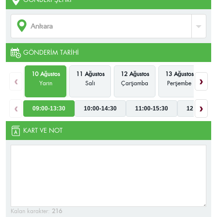
GÖNDERIM TARIHI
10 Ağustos
11 Ağustos
12 Ağustos
13 Ağustos
14
‹
›
Yarın
Salı
Çarşamba
Perşembe
‹
›
09:00-13:30
10:00-14:30
11:00-15:30
12:00-16:3
KART VE NOT
Kalan karakter:
216