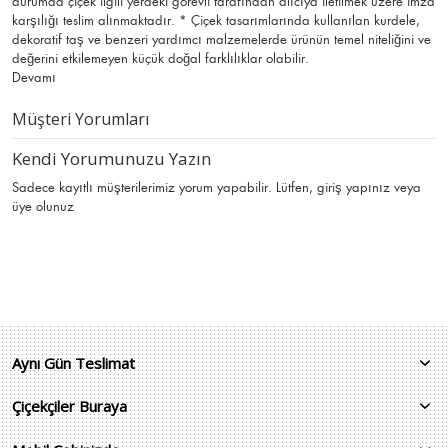
durumda çiçek ilgili yerdeki görevli tarafından alıcıya iletilmek üzere imza
karşılığı teslim alınmaktadır. * Çiçek tasarımlarında kullanılan kurdele,
dekoratif taş ve benzeri yardımcı malzemelerde ürünün temel niteliğini ve
değerini etkilemeyen küçük doğal farklılıklar olabilir.
Devamı
Müşteri Yorumları
Kendi Yorumunuzu Yazın
Sadece kayıtlı müşterilerimiz yorum yapabilir. Lütfen,
giriş yapınız
veya
üye olunuz
Aynı Gün Teslimat
Çiçekçiler Buraya