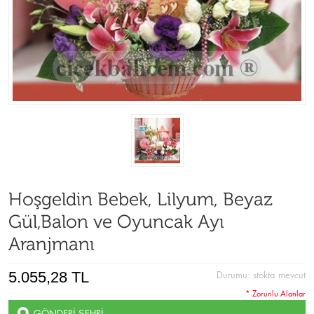
Hoşgeldin Bebek, Lilyum, Beyaz
Gül,Balon ve Oyuncak Ayı
Aranjmanı
5.055,28 TL
Durumu:
stokta mevcut
* Zorunlu Alanlar
GÖNDERI ŞEHRI