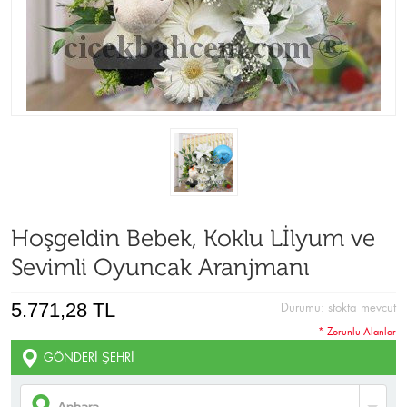
Hoşgeldin Bebek, Koklu Lİlyum ve
Sevimli Oyuncak Aranjmanı
5.771,28 TL
Durumu:
stokta mevcut
* Zorunlu Alanlar
GÖNDERI ŞEHRI