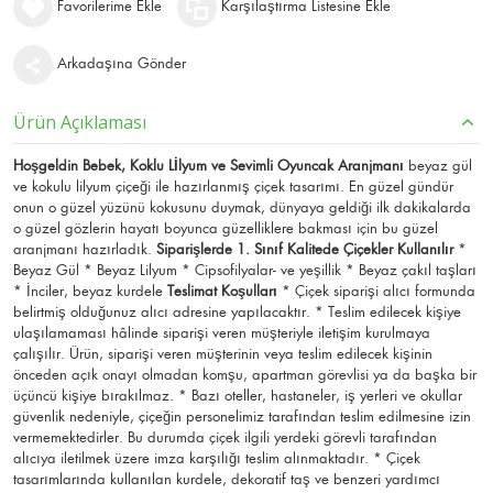
Favorilerime Ekle
Karşılaştırma Listesine Ekle
Arkadaşına Gönder
Ürün Açıklaması
Hoşgeldin Bebek, Koklu Lİlyum ve Sevimli Oyuncak Aranjmanı
beyaz gül
ve kokulu lilyum çiçeği ile hazırlanmış çiçek tasarımı. En güzel gündür
onun o güzel yüzünü kokusunu duymak, dünyaya geldiği ilk dakikalarda
o güzel gözlerin hayatı boyunca güzelliklere bakması için bu güzel
aranjmanı hazırladık.
Siparişlerde 1. Sınıf Kalitede Çiçekler Kullanılır
*
Beyaz Gül * Beyaz Lilyum * Cipsofilyalar- ve yeşillik * Beyaz çakıl taşları
* İnciler, beyaz kurdele
Teslimat Koşulları
* Çiçek siparişi alıcı formunda
belirtmiş olduğunuz alıcı adresine yapılacaktır. * Teslim edilecek kişiye
ulaşılamaması hâlinde siparişi veren müşteriyle iletişim kurulmaya
çalışılır. Ürün, siparişi veren müşterinin veya teslim edilecek kişinin
önceden açık onayı olmadan komşu, apartman görevlisi ya da başka bir
üçüncü kişiye bırakılmaz. * Bazı oteller, hastaneler, iş yerleri ve okullar
güvenlik nedeniyle, çiçeğin personelimiz tarafından teslim edilmesine izin
vermemektedirler. Bu durumda çiçek ilgili yerdeki görevli tarafından
alıcıya iletilmek üzere imza karşılığı teslim alınmaktadır. * Çiçek
tasarımlarında kullanılan kurdele, dekoratif taş ve benzeri yardımcı