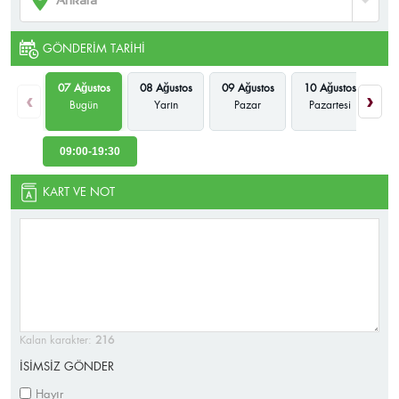
GÖNDERIM TARIHI
07 Ağustos
08 Ağustos
09 Ağustos
10 Ağustos
11
‹
›
Bugün
Yarın
Pazar
Pazartesi
09:00-19:30
KART VE NOT
Kalan karakter:
216
İSİMSİZ GÖNDER
Hayır