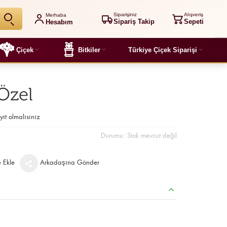
Siparişiniz
Alışveriş
Merhaba
Sipariş Takip
Sepeti
Hesabım
Çiçek
Bitkiler
Türkiye Çiçek Siparişi
Özel
yıt olmalısınız
Durumu:
Stok mevcut değil
e Ekle
Arkadaşına Gönder