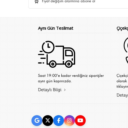
Fiyat değişim alarmına abone ol
Aynı Gün Teslimat
Çiçek
Saat 19:00'e kadar verdiğiniz siparişler
Çiçekç
aynı gün kapınızda.
olarak 
tıklayın
Detaylı Bilgi
Detayl