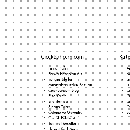
CicekBahcem.com
Kate
Firma Profili
A
Banka Hesaplarımız
Me
İletişim Bilgileri
G
Müşterilerimizden Bazıları
Li
CicekBahcem Blog
Çi
Bize Yazın
Ç
Site Haritası
Ç
Sipariş Takip
On
Ödeme ve Güvenlik
Se
Gizlilik Politikası
Teslimat Koşulları
Hizmet Sözleşmesi