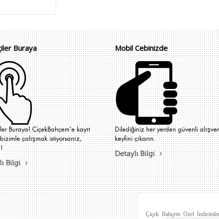
çiler Buraya
Mobil Cebinizde
iler Buraya! ÇiçekBahçem'e kayıt
Dilediğiniz her yerden güvenli alışver
bizimle çalışmak istiyorsanız,
keyfini çıkarın.
!
Detaylı Bilgi
ı Bilgi
Çiçek Bahçem Özel İndirimler