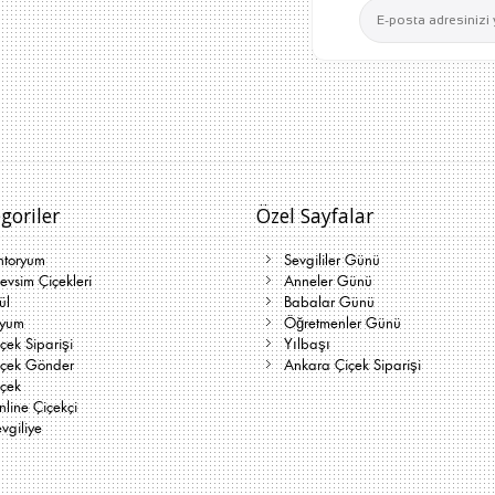
goriler
Özel Sayfalar
ntoryum
Sevgililer Günü
vsim Çiçekleri
Anneler Günü
ül
Babalar Günü
lyum
Öğretmenler Günü
çek Siparişi
Yılbaşı
içek Gönder
Ankara Çiçek Siparişi
içek
line Çiçekçi
vgiliye