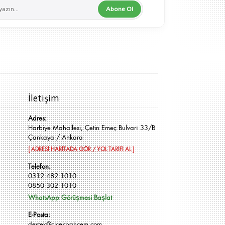
Abone Ol
İletişim
Adres:
Harbiye Mahallesi, Çetin Emeç Bulvarı 33/B
Çankaya / Ankara
[ ADRESİ HARİTADA GÖR / YOL TARİFİ AL ]
Telefon:
0312 482 1010
0850 302 1010
WhatsApp Görüşmesi Başlat
E-Posta:
destek@cicekbahcem.com