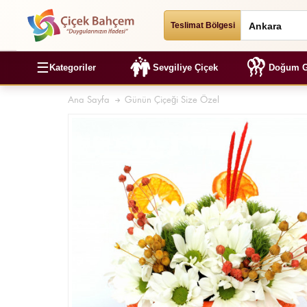
Teslimat Bölgesi
☰
Kategoriler
Sevgiliye Çiçek
Doğum G
Ana Sayfa
Günün Çiçeği Size Özel