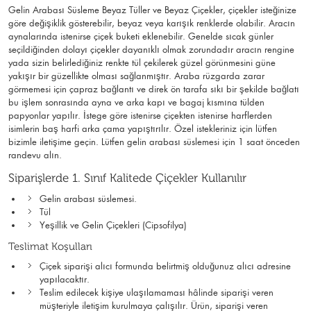
Gelin Arabası Süsleme Beyaz Tüller ve Beyaz Çiçekler, çiçekler isteğinize
göre değişiklik gösterebilir, beyaz veya karışık renklerde olabilir. Aracın
aynalarında istenirse çiçek buketi eklenebilir. Genelde sıcak günler
seçildiğinden dolayı çiçekler dayanıklı olmak zorundadır aracın rengine
yada sizin belirlediğiniz renkte tül çekilerek güzel görünmesini güne
yakışır bir güzellikte olması sağlanmıştır. Araba rüzgarda zarar
görmemesi için çapraz bağlantı ve direk ön tarafa sıkı bir şekilde bağlatı
bu işlem sonrasında ayna ve arka kapı ve bagaj kısmına tülden
papyonlar yapılır. İstege göre istenirse çiçekten istenirse harflerden
isimlerin baş harfi arka çama yapıştırılır. Özel istekleriniz için lütfen
bizimle iletişime geçin. Lütfen gelin arabası süslemesi için 1 saat önceden
randevu alın.
Siparişlerde 1. Sınıf Kalitede Çiçekler Kullanılır
Gelin arabası süslemesi.
Tül
Yeşillik ve Gelin Çiçekleri (Cipsofilya)
Teslimat Koşulları
Çiçek siparişi alıcı formunda belirtmiş olduğunuz alıcı adresine
yapılacaktır.
Teslim edilecek kişiye ulaşılamaması hâlinde siparişi veren
müşteriyle iletişim kurulmaya çalışılır. Ürün, siparişi veren