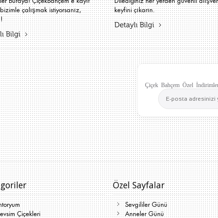
iler Buraya! ÇiçekBahçem'e kayıt
Dilediğiniz her yerden güvenli alışver
bizimle çalışmak istiyorsanız,
keyfini çıkarın.
!
Detaylı Bilgi
ı Bilgi
Çiçek Bahçem Özel İndirimler
goriler
Özel Sayfalar
ntoryum
Sevgililer Günü
vsim Çiçekleri
Anneler Günü