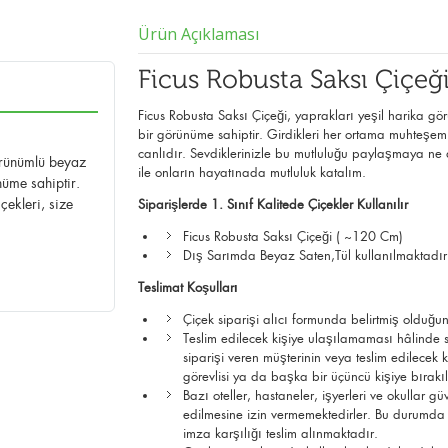
Ürün Açıklaması
Ficus Robusta Saksı Çiçeğ
Ficus Robusta Saksı Çiçeği, yaprakları yeşil harika gö
bir görünüme sahiptir. Girdikleri her ortama muhteşem b
canlıdır. Sevdiklerinizle bu mutluluğu paylaşmaya ne 
örünümlü beyaz
ile onların hayatınada mutluluk katalım.
nüme sahiptir.
çekleri, size
Siparişlerde 1. Sınıf Kalitede Çiçekler Kullanılır
Ficus Robusta Saksı Çiçeği ( ~120 Cm)
Dış Sarımda Beyaz Saten,Tül kullanılmaktadır
Teslimat Koşulları
Çiçek siparişi alıcı formunda belirtmiş olduğun
Teslim edilecek kişiye ulaşılamaması hâlinde si
siparişi veren müşterinin veya teslim edilec
görevlisi ya da başka bir üçüncü kişiye bırak
Bazı oteller, hastaneler, işyerleri ve okullar g
edilmesine izin vermemektedirler. Bu durumda çi
imza karşılığı teslim alınmaktadır.