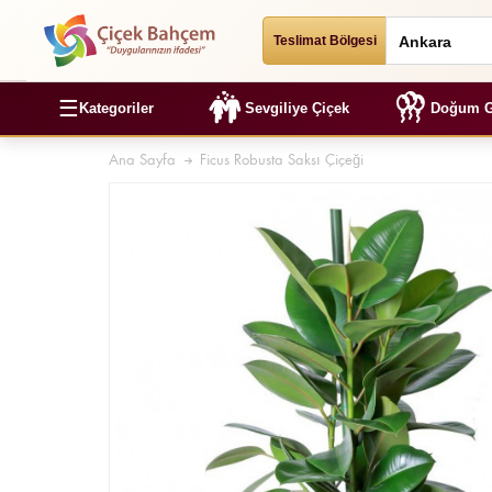
Teslimat Bölgesi
☰
Kategoriler
Sevgiliye Çiçek
Doğum G
Ana Sayfa
Ficus Robusta Saksı Çiçeği