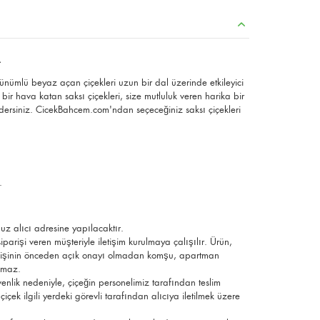
i
rünümlü beyaz açan çiçekleri uzun bir dal üzerinde etkileyici
ir hava katan saksı çiçekleri, size mutluluk veren harika bir
dersiniz. CicekBahcem.com'ndan seçeceğiniz saksı çiçekleri
.
uz alıcı adresine yapılacaktır.
parişi veren müşteriyle iletişim kurulmaya çalışılır. Ürün,
ek kişinin önceden açık onayı olmadan komşu, apartman
ılmaz.
üvenlik nedeniyle, çiçeğin personelimiz tarafından teslim
çek ilgili yerdeki görevli tarafından alıcıya iletilmek üzere