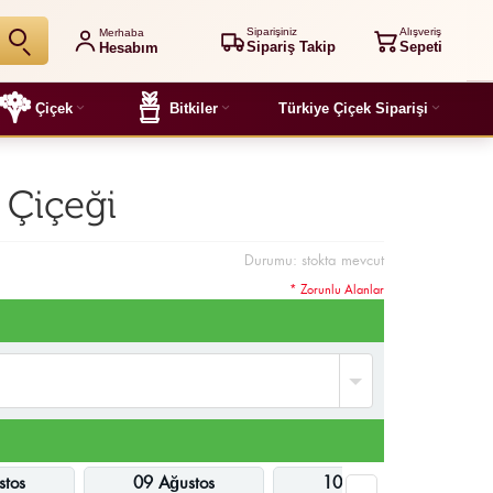
Siparişiniz
Alışveriş
Merhaba
Sipariş Takip
Sepeti
Hesabım
Çiçek
Bitkiler
Türkiye Çiçek Siparişi
 Çiçeği
Durumu:
stokta mevcut
* Zorunlu Alanlar
stos
09 Ağustos
10 Ağustos