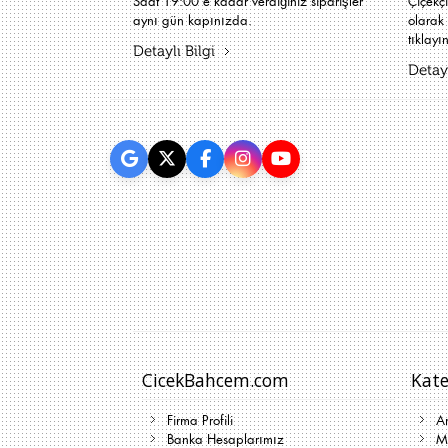
Saat 19:00'e kadar verdiğiniz siparişler
Çiçekç
aynı gün kapınızda.
olarak 
tıklayın
Detaylı Bilgi
Detayl
CicekBahcem.com
Kate
Firma Profili
A
Banka Hesaplarımız
Me