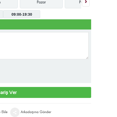
›
n
Pazar
Pazartesi
09:00-19:30
ariş Ver
e Ekle
Arkadaşına Gönder