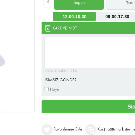
‹
Bugün
Yarı
12:00-16:30
09:00-17:30
KART VE NOT
Kalan karakter:
216
İSİMSİZ GÖNDER
Hayır
Sip
Favorilerime Ekle
Karşılaştırma Listesin