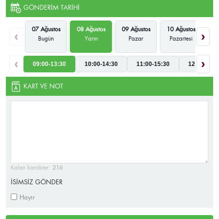
GÖNDERIM TARIHI
07 Ağustos
08 Ağustos
09 Ağustos
10 Ağustos
11
‹
›
Bugün
Yarın
Pazar
Pazartesi
‹
›
09:00-13:30
10:00-14:30
11:00-15:30
12:00-16:3
KART VE NOT
Kalan karakter:
216
İSİMSİZ GÖNDER
Hayır