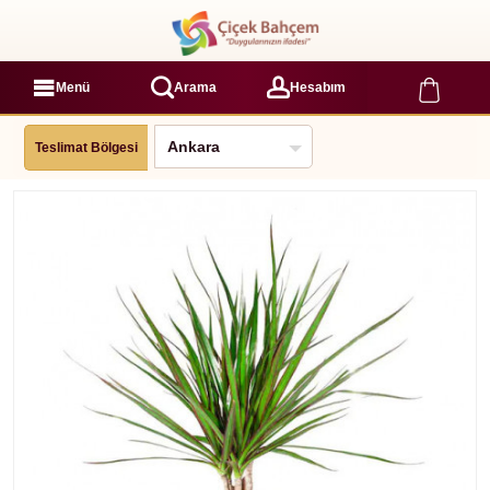
Menü
Arama
Hesabım
Teslimat Bölgesi