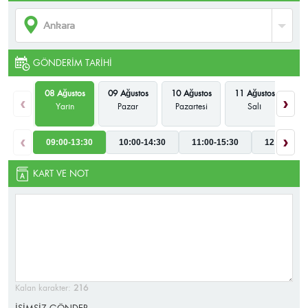
GÖNDERIM TARIHI
08 Ağustos
09 Ağustos
10 Ağustos
11 Ağustos
12
‹
›
Yarın
Pazar
Pazartesi
Salı
Ça
‹
›
09:00-13:30
10:00-14:30
11:00-15:30
12:00-16:3
KART VE NOT
Kalan karakter:
216