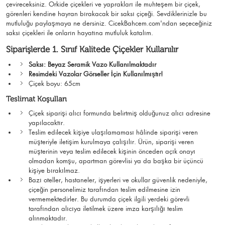
çevireceksiniz. Orkide çiçekleri ve yaprakları ile muhteşem bir çiçek,
görenleri kendine hayran bırakacak bir saksı çiçeği. Sevdiklerinizle bu
mutluluğu paylaşmaya ne dersiniz. CicekBahcem.com'ndan seçeceğiniz
saksı çiçekleri ile onların hayatına mutluluk katalım.
Siparişlerde 1. Sınıf Kalitede Çiçekler Kullanılır
Saksı: Beyaz Seramik Vazo Kullanılmaktadır
Resimdeki Vazolar Görseller İçin Kullanılmıştır!
Çiçek boyu: 65cm
Teslimat Koşulları
Çiçek siparişi alıcı formunda belirtmiş olduğunuz alıcı adresine
yapılacaktır.
Teslim edilecek kişiye ulaşılamaması hâlinde siparişi veren
müşteriyle iletişim kurulmaya çalışılır. Ürün, siparişi veren
müşterinin veya teslim edilecek kişinin önceden açık onayı
olmadan komşu, apartman görevlisi ya da başka bir üçüncü
kişiye bırakılmaz.
Bazı oteller, hastaneler, işyerleri ve okullar güvenlik nedeniyle,
çiçeğin personelimiz tarafından teslim edilmesine izin
vermemektedirler. Bu durumda çiçek ilgili yerdeki görevli
tarafından alıcıya iletilmek üzere imza karşılığı teslim
alınmaktadır.