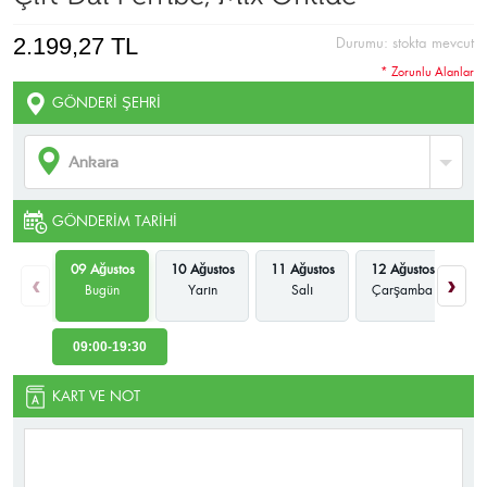
2.199,27 TL
Durumu:
stokta mevcut
* Zorunlu Alanlar
GÖNDERI ŞEHRI
GÖNDERIM TARIHI
09 Ağustos
10 Ağustos
11 Ağustos
12 Ağustos
13
‹
›
Bugün
Yarın
Salı
Çarşamba
P
09:00-19:30
KART VE NOT