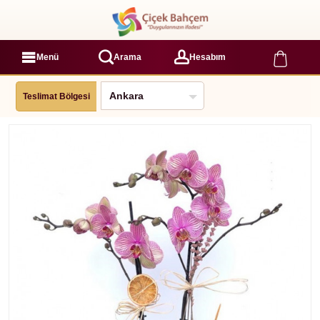
Menü
Arama
Hesabım
Teslimat Bölgesi