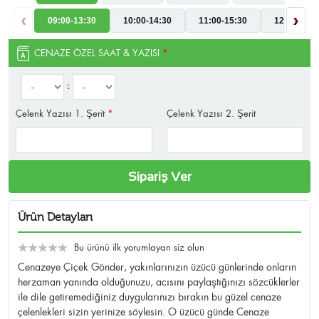
‹
›
09:00-13:30
10:00-14:30
11:00-15:30
12:00-16:3
CENAZE ÖZEL SAAT & YAZISI
*
:
Çelenk Yazısı 1. Şerit
*
Çelenk Yazısı 2. Şerit
Sipariş Ver
Ürün Detayları
Bu ürünü ilk yorumlayan siz olun
Cenazeye Çiçek Gönder, yakınlarınızın üzücü günlerinde onların
herzaman yanında olduğunuzu, acısını paylaştığınızı sözcüklerler
ile dile getiremediğiniz duygularınızı bırakın bu güzel cenaze
çelenlekleri sizin yerinize söylesin. O üzücü günde Cenaze