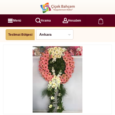
Menü
Arama
Hesabım
Teslimat Bölgesi