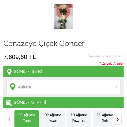
Cenazeye Çiçek Gönder
7.609,60 TL
Durumu:
stokta mevcut
* Zorunlu Alanlar
GÖNDERI ŞEHRI
GÖNDERIM TARIHI
08 Ağustos
09 Ağustos
10 Ağustos
11 Ağustos
12
‹
›
Yarın
Pazar
Pazartesi
Salı
Ça