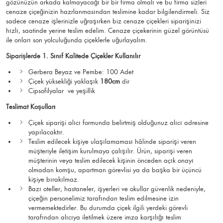
gözünüzün arkada kalmayacağı bir bir firma olmalı ve bu firma sizleri
cenaze çiçeğinizin hazrlanmasından teslimine kadar bilgilendirmeli. Siz
sadece cenaze işlerinizle uğraşırken biz cenaze çiçekleri siparişinizi
hızlı, saatinde yerine teslim edelim. Cenaze çiçekerinin güzel görüntüsü
ile onları son yolculuğunda çiçeklerle uğurlayalım.
Siparişlerde 1. Sınıf Kalitede Çiçekler Kullanılır
Gerbera Beyaz ve Pembe: 100 Adet
Çiçek yüksekliği yaklaşık
180cm
dir
Cipsofilyalar ve yeşillik
Teslimat Koşulları
Çiçek siparişi alıcı formunda belirtmiş olduğunuz alıcı adresine
yapılacaktır.
Teslim edilecek kişiye ulaşılamaması hâlinde siparişi veren
müşteriyle iletişim kurulmaya çalışılır. Ürün, siparişi veren
müşterinin veya teslim edilecek kişinin önceden açık onayı
olmadan komşu, apartman görevlisi ya da başka bir üçüncü
kişiye bırakılmaz.
Bazı oteller, hastaneler, işyerleri ve okullar güvenlik nedeniyle,
çiçeğin personelimiz tarafından teslim edilmesine izin
vermemektedirler. Bu durumda çiçek ilgili yerdeki görevli
tarafından alıcıya iletilmek üzere imza karşılığı teslim