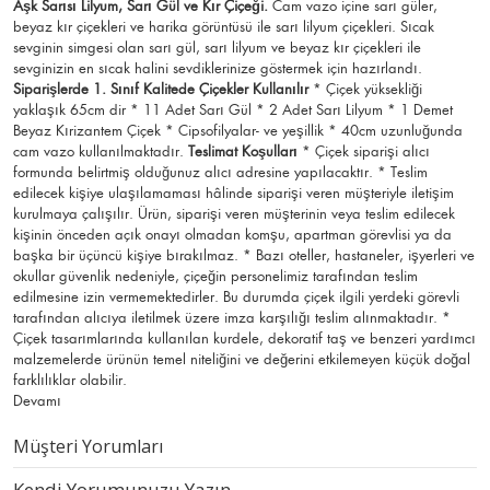
Aşk Sarısı Lilyum, Sarı Gül ve Kır Çiçeği.
Cam vazo içine sarı güler,
beyaz kır çiçekleri ve harika görüntüsü ile sarı lilyum çiçekleri. Sıcak
sevginin simgesi olan sarı gül, sarı lilyum ve beyaz kır çiçekleri ile
sevginizin en sıcak halini sevdiklerinize göstermek için hazırlandı.
Siparişlerde 1. Sınıf Kalitede Çiçekler Kullanılır
* Çiçek yüksekliği
yaklaşık 65cm dir * 11 Adet Sarı Gül * 2 Adet Sarı Lilyum * 1 Demet
Beyaz Kırizantem Çiçek * Cipsofilyalar- ve yeşillik * 40cm uzunluğunda
cam vazo kullanılmaktadır.
Teslimat Koşulları
* Çiçek siparişi alıcı
formunda belirtmiş olduğunuz alıcı adresine yapılacaktır. * Teslim
edilecek kişiye ulaşılamaması hâlinde siparişi veren müşteriyle iletişim
kurulmaya çalışılır. Ürün, siparişi veren müşterinin veya teslim edilecek
kişinin önceden açık onayı olmadan komşu, apartman görevlisi ya da
başka bir üçüncü kişiye bırakılmaz. * Bazı oteller, hastaneler, işyerleri ve
okullar güvenlik nedeniyle, çiçeğin personelimiz tarafından teslim
edilmesine izin vermemektedirler. Bu durumda çiçek ilgili yerdeki görevli
tarafından alıcıya iletilmek üzere imza karşılığı teslim alınmaktadır. *
Çiçek tasarımlarında kullanılan kurdele, dekoratif taş ve benzeri yardımcı
malzemelerde ürünün temel niteliğini ve değerini etkilemeyen küçük doğal
farklılıklar olabilir.
Devamı
Müşteri Yorumları
Kendi Yorumunuzu Yazın