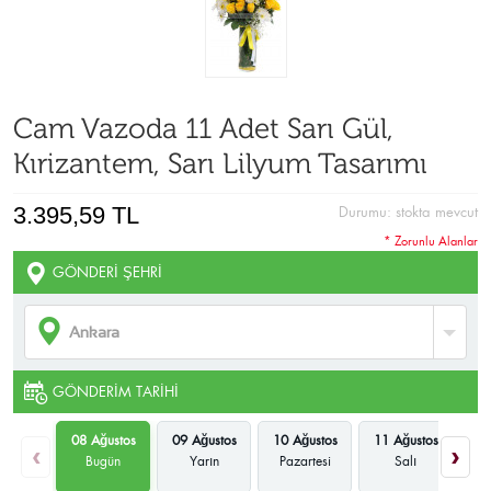
Cam Vazoda 11 Adet Sarı Gül,
Kırizantem, Sarı Lilyum Tasarımı
3.395,59 TL
Durumu:
stokta mevcut
* Zorunlu Alanlar
GÖNDERI ŞEHRI
GÖNDERIM TARIHI
08 Ağustos
09 Ağustos
10 Ağustos
11 Ağustos
12
‹
›
Bugün
Yarın
Pazartesi
Salı
Ça