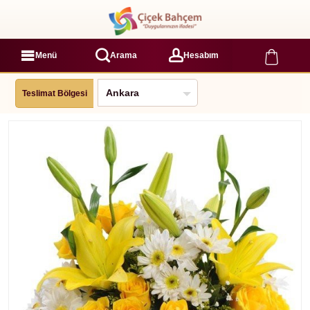
Menü
Arama
Hesabım
Teslimat Bölgesi