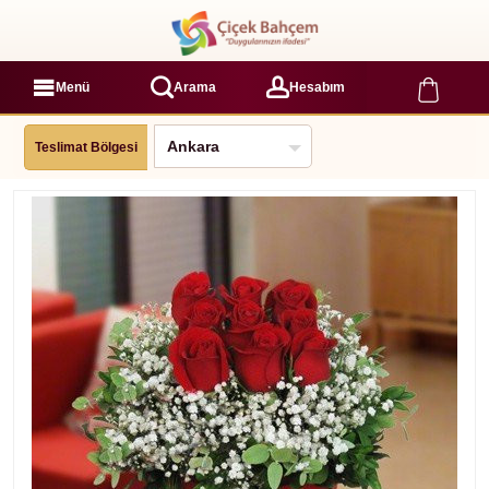
Menü
Arama
Hesabım
Teslimat Bölgesi