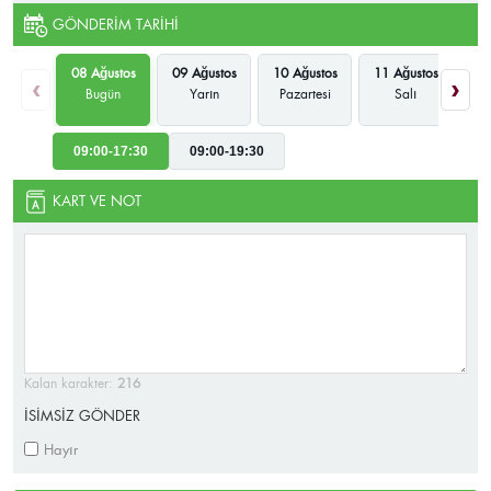
GÖNDERIM TARIHI
08 Ağustos
09 Ağustos
10 Ağustos
11 Ağustos
12
‹
›
Bugün
Yarın
Pazartesi
Salı
Ça
09:00-17:30
09:00-19:30
KART VE NOT
Kalan karakter:
216
İSİMSİZ GÖNDER
Hayır