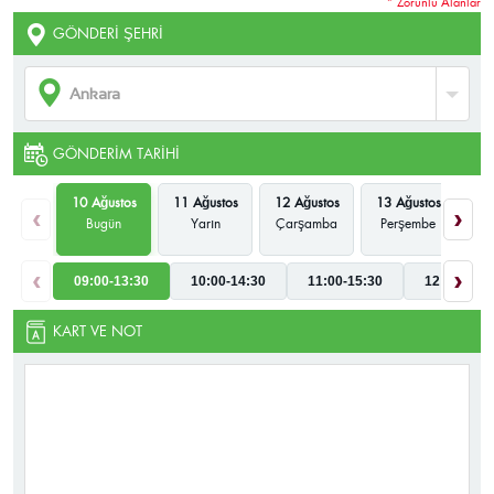
* Zorunlu Alanlar
GÖNDERI ŞEHRI
GÖNDERIM TARIHI
10 Ağustos
11 Ağustos
12 Ağustos
13 Ağustos
14
‹
›
Bugün
Yarın
Çarşamba
Perşembe
‹
›
09:00-13:30
10:00-14:30
11:00-15:30
12:00-16:3
KART VE NOT