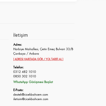
İletişim
Adres:
Harbiye Mahallesi, Çetin Emeç Bulvarı 33/B
Çankaya / Ankara
[ ADRESİ HARİTADA GÖR / YOL TARİFİ AL ]
Telefon:
0312 482 1010
0850 302 1010
WhatsApp Görüşmesi Başlat
E-Posta:
destek@cicekbahcem.com
iletisim@cicekbahcem.com