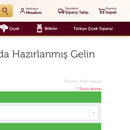
Siparişiniz
Alışveriş
Merhaba
Sipariş Takip
Sepeti
Hesabım
Çiçek
Bitkiler
Türkiye Çiçek Siparişi
da Hazırlanmış Gelin
Durumu:
stokta mevcut
* Zorunlu Alanlar