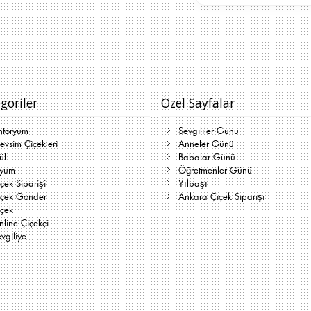
goriler
Özel Sayfalar
ntoryum
Sevgililer Günü
vsim Çiçekleri
Anneler Günü
ül
Babalar Günü
lyum
Öğretmenler Günü
çek Siparişi
Yılbaşı
içek Gönder
Ankara Çiçek Siparişi
içek
line Çiçekçi
vgiliye