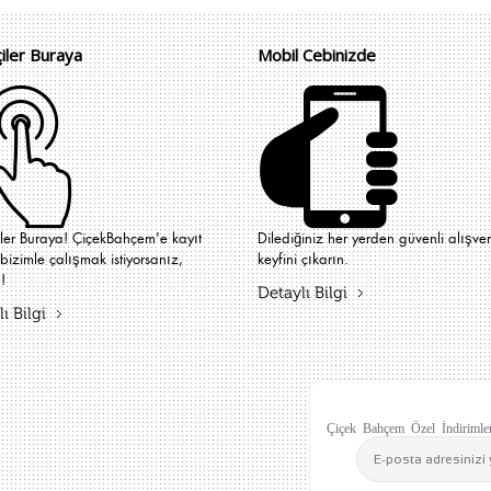
çiler Buraya
Mobil Cebinizde
iler Buraya! ÇiçekBahçem'e kayıt
Dilediğiniz her yerden güvenli alışver
bizimle çalışmak istiyorsanız,
keyfini çıkarın.
!
Detaylı Bilgi
ı Bilgi
Çiçek Bahçem Özel İndirimler