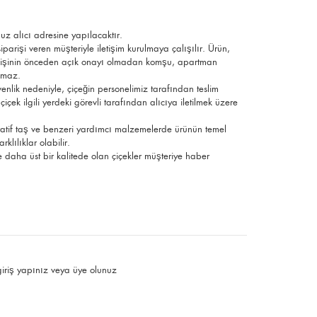
uz alıcı adresine yapılacaktır.
parişi veren müşteriyle iletişim kurulmaya çalışılır. Ürün,
ek kişinin önceden açık onayı olmadan komşu, apartman
ılmaz.
üvenlik nedeniyle, çiçeğin personelimiz tarafından teslim
çek ilgili yerdeki görevli tarafından alıcıya iletilmek üzere
ratif taş ve benzeri yardımcı malzemelerde ürünün temel
klılıklar olabilir.
de daha üst bir kalitede olan çiçekler müşteriye haber
giriş yapınız
veya
üye olunuz