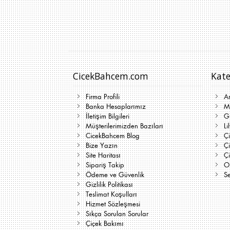
CicekBahcem.com
Kate
Firma Profili
A
Banka Hesaplarımız
Me
İletişim Bilgileri
G
Müşterilerimizden Bazıları
Li
CicekBahcem Blog
Çi
Bize Yazın
Ç
Site Haritası
Ç
Sipariş Takip
On
Ödeme ve Güvenlik
Se
Gizlilik Politikası
Teslimat Koşulları
Hizmet Sözleşmesi
Sıkça Sorulan Sorular
Çiçek Bakımı