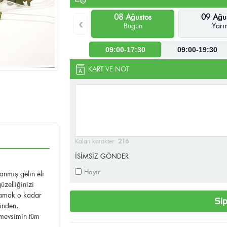
08 Ağustos
09 Ağu
‹
Bugün
Yarı
09:00-17:30
09:00-19:30
KART VE NOT
Kalan karakter:
216
İSİMSİZ GÖNDER
Hayır
lanmış gelin eli
üzelliğinizi
lamak o kadar
Sip
inden,
 mevsimin tüm