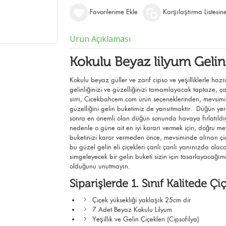
Favorilerime Ekle
Karşılaştırma Listesin
Ürün Açıklaması
Kokulu Beyaz lilyum Gelin
Kokulu beyaz güller ve zarif cipso ve yeşilliklerle hazı
gelinliğinizi ve güzelliğinizi tamamlayacak taptaze, ç
sırrı, Cicekbahcem.com ürün seçeneklerinden, mevsim
güzelliğini gelin buketimiz de yansıtmaktır. Düğün yeri 
sonra en önemli olan düğün sonunda havaya fırlatıld
nedenle o güne ait en iyi kararı vermek için, doğru mev
buketinizi karar vermeden önce, mevsiminde alınan çi
bu güzel gelin eli çiçekleri çanlı çanlı yanınızda olaca
simgeleyecek bir gelin buketi sizin için tasarlayacağım
olduğunu unutmayın.
Siparişlerde 1. Sınıf Kalitede Çiç
Çiçek yüksekliği yaklaşık 25cm dir
7 Adet Beyaz Kokulu Lilyum
Yeşillik ve Gelin Çiçekleri (Cipsofilya)