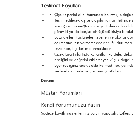
Teslimat Koşulları
Çiçek siparişi alıcı formunda belirtmiş olduğun
Teslim edilecek kişiye ulaşılamaması hâlinde si
siparişi veren müşterinin veya teslim edilec
görevlisi ya da başka bir üçüncü kişiye bırak
Bazı oteller, hastaneler, işyerleri ve okullar g
edilmesine izin vermemektedirler. Bu durumda çi
imza karşılığı teslim alınmaktadır.
Çiçek tasarımlarında kullanılan kurdele, deko
niteliğini ve değerini etkilemeyen küçük doğal far
Eğer seçtiğiniz çiçek stokta kalmadı ise, yerin
verilmeksizin ekleme çıkarma yapılabilir.
Devamı
Müşteri Yorumları
Kendi Yorumunuzu Yazın
Sadece kayıtlı müşterilerimiz yorum yapabilir. Lütfen,