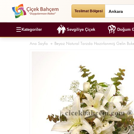
Teslimat Bölgesi
☰
Kategoriler
Sevgiliye Çiçek
Doğum G
Ana Sayfa
Beyaz Natural Tarzda Hazırlanmış Gelin Buke