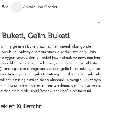
e Ekle
Arkadaşına Gönder
 Buketi,
Gelin Buketi
rlanmış gelin eli buketi, sizin için en önemli olan günde
arpıcı bir el buketiyle tamamlamak o kadar zor değil! İşin
ine uygun çiçeklerden bir buket hazırlatmak ve mevsimin tüm
seçildikten ve konsept belirlenip, gelinlik seçimi yapıldıktan
ığı anda geceye damgasını vuracak gelin buketimiz. İşte bu
simde en göz alıcı gelin buketi yaptırmaktır. Fakat gelin eli
çeklerin sizin açınızdan daha ekonomik olacağını unutmayın
ktır. Hangi mevsimde evlenirseniz evlenin, gelinliğinizi ve sizi
ız dan emin olabirsiniz! Yeter ki her çiçeğin bir mevsimi
ekler Kullanılır