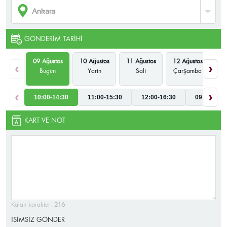
GÖNDERIM TARIHI
09 Ağustos
10 Ağustos
11 Ağustos
12 Ağustos
13
‹
›
Bugün
Yarın
Salı
Çarşamba
P
‹
›
10:00-14:30
11:00-15:30
12:00-16:30
09:00-17:3
KART VE NOT
Kalan karakter:
216
İSİMSİZ GÖNDER