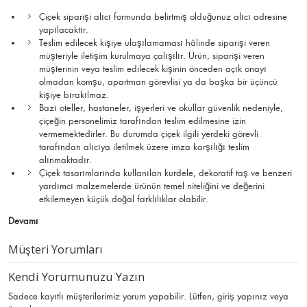
Çiçek siparişi alıcı formunda belirtmiş olduğunuz alıcı adresine
yapılacaktır.
Teslim edilecek kişiye ulaşılamaması hâlinde siparişi veren
müşteriyle iletişim kurulmaya çalışılır. Ürün, siparişi veren
müşterinin veya teslim edilecek kişinin önceden açık onayı
olmadan komşu, apartman görevlisi ya da başka bir üçüncü
kişiye bırakılmaz.
Bazı oteller, hastaneler, işyerleri ve okullar güvenlik nedeniyle,
çiçeğin personelimiz tarafından teslim edilmesine izin
vermemektedirler. Bu durumda çiçek ilgili yerdeki görevli
tarafından alıcıya iletilmek üzere imza karşılığı teslim
alınmaktadır.
Çiçek tasarımlarında kullanılan kurdele, dekoratif taş ve benzeri
yardımcı malzemelerde ürünün temel niteliğini ve değerini
etkilemeyen küçük doğal farklılıklar olabilir.
Devamı
Müşteri Yorumları
Kendi Yorumunuzu Yazın
Sadece kayıtlı müşterilerimiz yorum yapabilir. Lütfen,
giriş yapınız
veya