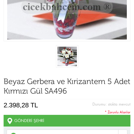
Beyaz Gerbera ve Kırizantem 5 Adet
Kırmızı Gül SA496
2.398,28 TL
Durumu:
stokta mevcut
* Zorunlu Alanlar
GÖNDERI ŞEHRI