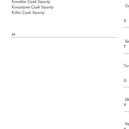
Konaklar Çiçek Siparişi
Or
Kuruçeşme Çiçek Siparişi
Kültür Çiçek Siparişi
S
M
Si
T
Tür
U
Ul
V
Vi