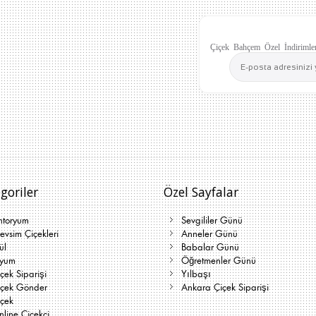
Çiçek Bahçem Özel İndirimler
goriler
Özel Sayfalar
ntoryum
Sevgililer Günü
vsim Çiçekleri
Anneler Günü
ül
Babalar Günü
lyum
Öğretmenler Günü
çek Siparişi
Yılbaşı
içek Gönder
Ankara Çiçek Siparişi
içek
line Çiçekçi