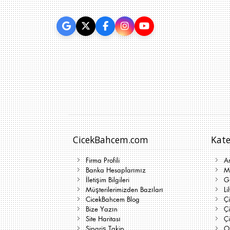
CicekBahcem.com
Kate
Firma Profili
A
Banka Hesaplarımız
Me
İletişim Bilgileri
G
Müşterilerimizden Bazıları
Li
CicekBahcem Blog
Çi
Bize Yazın
Ç
Site Haritası
Ç
Sipariş Takip
On