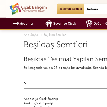
Teslimat Bölgesi
☰
Kategoriler
Sevgiliye Çiçek
Doğum G
Ana Sayfa
Beşiktaş Semtleri
Beşiktaş Semtleri
Beşiktaş Teslimat Yapılan Sem
Bu kategoride toplam 23 alt sayfa bulunmaktadır. Şuanda 
A
Abbasağa Çiçek Siparişi
Akatlar Çiçek Siparişi