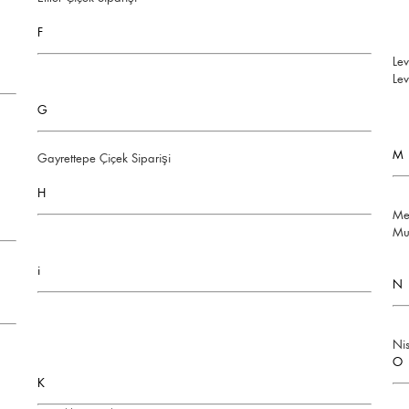
F
Lev
Lev
G
M
Gayrettepe Çiçek Siparişi
H
Mec
Mu
i
N
Nis
O
K