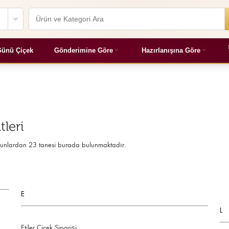
ünü Çiçek
Gönderimine Göre
Hazırlanışına Göre
tleri
bunlardan 23 tanesi burada bulunmaktadır.
E
L
Etiler Çiçek Siparişi