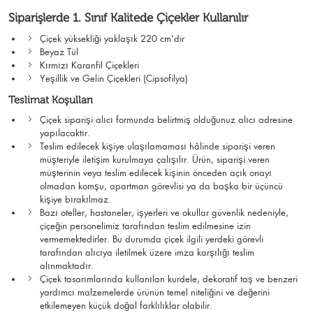
Siparişlerde 1. Sınıf Kalitede Çiçekler Kullanılır
Çiçek yüksekliği yaklaşık 220 cm'dir
Beyaz Tül
Kırmızı Karanfil Çiçekleri
Yeşillik ve Gelin Çiçekleri (Cipsofilya)
Teslimat Koşulları
Çiçek siparişi alıcı formunda belirtmiş olduğunuz alıcı adresine
yapılacaktır.
Teslim edilecek kişiye ulaşılamaması hâlinde siparişi veren
müşteriyle iletişim kurulmaya çalışılır. Ürün, siparişi veren
müşterinin veya teslim edilecek kişinin önceden açık onayı
olmadan komşu, apartman görevlisi ya da başka bir üçüncü
kişiye bırakılmaz.
Bazı oteller, hastaneler, işyerleri ve okullar güvenlik nedeniyle,
çiçeğin personelimiz tarafından teslim edilmesine izin
vermemektedirler. Bu durumda çiçek ilgili yerdeki görevli
tarafından alıcıya iletilmek üzere imza karşılığı teslim
alınmaktadır.
Çiçek tasarımlarında kullanılan kurdele, dekoratif taş ve benzeri
yardımcı malzemelerde ürünün temel niteliğini ve değerini
etkilemeyen küçük doğal farklılıklar olabilir.