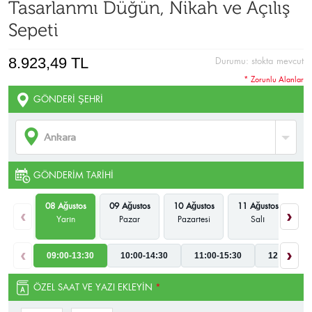
Tasarlanmı Düğün, Nikah ve Açılış
Sepeti
8.923,49 TL
Durumu:
stokta mevcut
* Zorunlu Alanlar
GÖNDERI ŞEHRI
GÖNDERIM TARIHI
08 Ağustos
09 Ağustos
10 Ağustos
11 Ağustos
12
‹
›
Yarın
Pazar
Pazartesi
Salı
Ça
‹
›
09:00-13:30
10:00-14:30
11:00-15:30
12:00-16:3
ÖZEL SAAT VE YAZI EKLEYIN
*