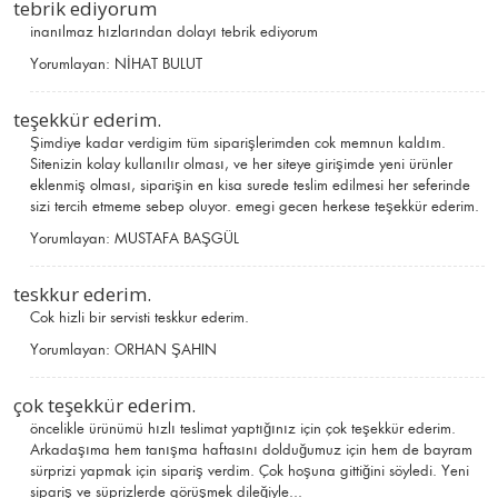
tebrik ediyorum
inanılmaz hızlarından dolayı tebrik ediyorum
Yorumlayan:
NİHAT BULUT
teşekkür ederim.
Şimdiye kadar verdigim tüm siparişlerimden cok memnun kaldım.
Sitenizin kolay kullanılır olması, ve her siteye girişimde yeni ürünler
eklenmiş olması, siparişin en kisa surede teslim edilmesi her seferinde
sizi tercih etmeme sebep oluyor. emegi gecen herkese teşekkür ederim.
Yorumlayan:
MUSTAFA BAŞGÜL
teskkur ederim.
Cok hizli bir servisti teskkur ederim.
Yorumlayan:
ORHAN ŞAHIN
çok teşekkür ederim.
öncelikle ürünümü hızlı teslimat yaptığınız için çok teşekkür ederim.
Arkadaşıma hem tanışma haftasını dolduğumuz için hem de bayram
sürprizi yapmak için sipariş verdim. Çok hoşuna gittiğini söyledi. Yeni
sipariş ve süprizlerde görüşmek dileğiyle...