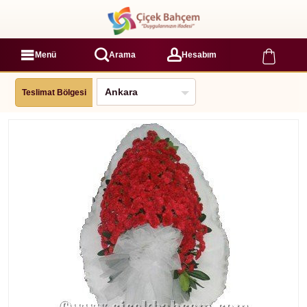
Menü
Arama
Hesabım
Teslimat Bölgesi