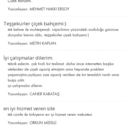
Çiçek Bahçem..
Yorumlayan:
MEHMET HAKKI ERSOY
Teşşekürler çiçek bahçemi:)
tek kelime ile muhteşemdi. nişanlımın yüzündeki mutluluğu görünce
dünyalar benim oldu. teşşekürler çiçek bahçemi:)
Yorumlayan:
METIN KAPLAN
İyi çalışmalar dilerim.
tebrik ederim. çok hızlı bir teslimat. daha önce internetten başka
sitelerden de çiçek sipariş etmiştim ama hepsinde problem
yaşamıştım,açıkçası size sipariş verirken de bir tereddüt vardı ama
boşa çıktı.
iyi çalışmalar dilerim.
Yorumlayan:
CANER KARATAŞ
en iyi hizmet veren site
tek cümle ile türkiyenin en iyi hizmet veren websitesi.
Yorumlayan:
ORKUN MİDİLLİ