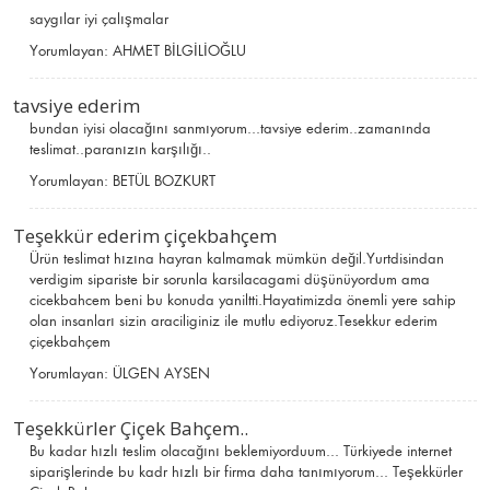
saygılar iyi çalışmalar
Yorumlayan:
AHMET BİLGİLİOĞLU
tavsiye ederim
bundan iyisi olacağını sanmıyorum...tavsiye ederim..zamanında
teslimat..paranızın karşılığı..
Yorumlayan:
BETÜL BOZKURT
Teşekkür ederim çiçekbahçem
Ürün teslimat hızına hayran kalmamak mümkün değil.Yurtdisindan
verdigim sipariste bir sorunla karsilacagami düşünüyordum ama
cicekbahcem beni bu konuda yaniltti.Hayatimizda önemli yere sahip
olan insanları sizin araciliginiz ile mutlu ediyoruz.Tesekkur ederim
çiçekbahçem
Yorumlayan:
ÜLGEN AYSEN
Teşekkürler Çiçek Bahçem..
Bu kadar hızlı teslim olacağını beklemiyorduum... Türkiyede internet
siparişlerinde bu kadr hızlı bir firma daha tanımıyorum... Teşekkürler