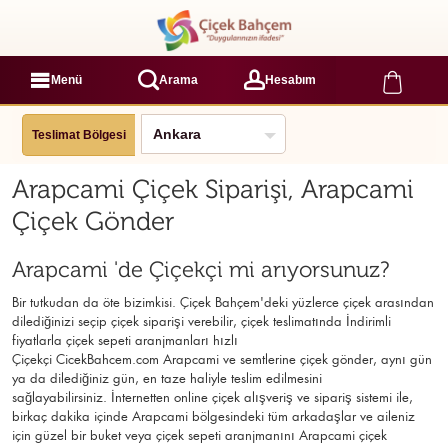
Menü
Arama
Hesabım
Teslimat Bölgesi
Arapcami Çiçek Siparişi, Arapcami
Çiçek Gönder
Arapcami 'de Çiçekçi mi arıyorsunuz?
Bir tutkudan da öte bizimkisi. Çiçek Bahçem'deki yüzlerce çiçek arasından
dilediğinizi seçip çiçek siparişi verebilir, çiçek
teslimatında İndirimli
fiyatlarla çiçek sepeti aranjmanları
hızlı
Çiçekçi
CicekBahcem.com Arapcami
ve semtlerine çiçek gönder, aynı gün
ya da dilediğiniz gün, en taze haliyle teslim edilmesini
sağlayabilirsiniz. İnternetten online çiçek alışveriş ve sipariş sistemi ile,
birkaç dakika içinde Arapcami bölgesindeki tüm arkadaşlar ve aileniz
için güzel bir buket veya çiçek sepeti aranjmanını Arapcami çiçek