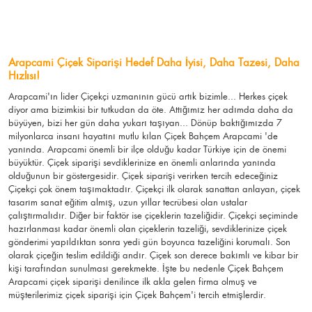
Arapcami Çiçek Siparişi Hedef Daha İyisi, Daha Tazesi, Daha
Hızlısı!
Arapcami'ın lider Çiçekçi uzmanının gücü artık bizimle... Herkes çiçek
diyor ama bizimkisi bir tutkudan da öte. Attığımız her adımda daha da
büyüyen, bizi her gün daha yukarı taşıyan... Dönüp baktığımızda 7
milyonlarca insanı hayatını mutlu kılan Çiçek Bahçem Arapcami 'de
yanında. Arapcami önemli bir ilçe olduğu kadar Türkiye için de önemi
büyüktür. Çiçek siparişi sevdiklerinize en önemli anlarında yanında
olduğunun bir göstergesidir. Çiçek siparişi verirken tercih edeceğiniz
Çiçekçi çok önem taşımaktadır. Çiçekçi ilk olarak sanattan anlayan, çiçek
tasarım sanat eğitim almış, uzun yıllar tecrübesi olan ustalar
çalıştırmalıdır. Diğer bir faktör ise çiçeklerin tazeliğidir. Çiçekçi seçiminde
hazırlanması kadar önemli olan çiçeklerin tazeliği, sevdiklerinize çiçek
gönderimi yapıldıktan sonra yedi gün boyunca tazeliğini korumalı. Son
olarak çiçeğin teslim edildiği andır. Çiçek son derece bakımlı ve kibar bir
kişi tarafından sunulması gerekmekte. İşte bu nedenle Çiçek Bahçem
Arapcami çiçek siparişi denilince ilk akla gelen firma olmuş ve
müşterilerimiz çiçek siparişi için Çiçek Bahçem'i tercih etmişlerdir.