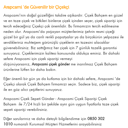
Arapcami 'de Güvenilir bir Çiçekçi
Arapcami'nın doğal güzelliğini takdire aşikardır.
Çiçek Bahçem
en güzel
ve en taze çiçek ve bitkileri binlerce çiçek içinden seçer, çiçek siparişi için
tercih edeceğiniz Çiçekçi çok önemlidir. Bu firmamızın tercih edilmesine
neden olur.
Arapcami
'da yaşayan müşterilerimiz şehrin resmi çiçeği
güzel bir gül ya da canlı renkli papatyalar ya da birçokürün yelpazesi ile
sevdikleriniz muhteşem görünüşlü
çiçeklerin en tazesini alacaklar
güvenebilirsiniz.
Biz sattığımız her çiçek için 7 günlük tazelik garantisi
sunuyoruz. Çiçeklerimizin kalitesi konusunda oldukça eminiz.
Bir dahaki
sefere Arapcami için
çiçek siparişi vermeyi
düşünüyorsanız,
Arapcami çiçek gönder
me
inanılmaz Çiçek Bahçem
ürünlerine lütfen bir daha bakın.
Eğer önemli bir gün ya da kutlama için bir dahaki sefere, Arapcami 'de
Çiçekçi olarak Çiçek Bahçem firmamızı seçin. Sadece biz, çiçek siparişi
ile en göz alıcı çeşitlerini sunuyoruz.
Arapcami Çiçek Sepeti Gönder - Arapcami Çiçek Siparişi Çiçek
Bahçem
ile 7/24 hızlı bir şekilde aynı gün uygun fiyatlarla taze çiçek
sepeti siparişi verebilirsiniz.
Diğer sorularınız ve daha detaylı bilgilendirme için
0850 302
1010
numaralı Kurumsal Müşteri Hizmetlerini arayabilirsiniz