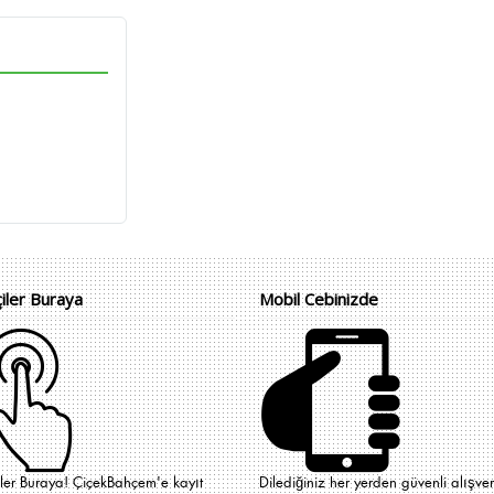
çiler Buraya
Mobil Cebinizde
iler Buraya! ÇiçekBahçem'e kayıt
Dilediğiniz her yerden güvenli alışver