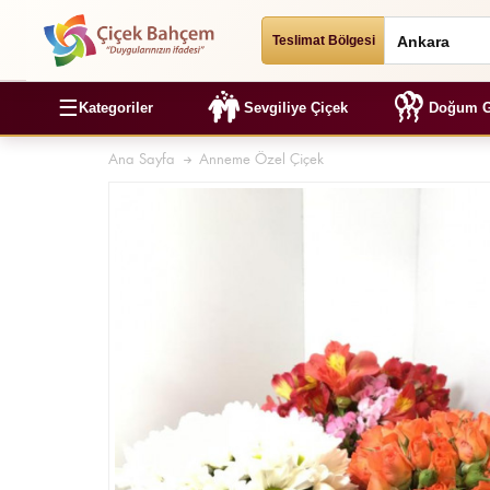
Teslimat Bölgesi
☰
Kategoriler
Sevgiliye Çiçek
Doğum G
Ana Sayfa
Anneme Özel Çiçek