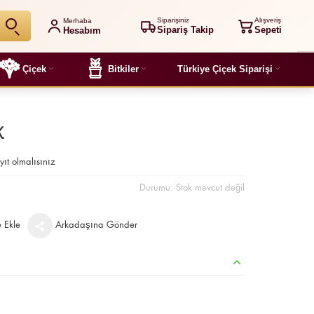
Siparişiniz
Alışveriş
Merhaba
Sipariş Takip
Sepeti
Hesabım
Çiçek
Bitkiler
Türkiye Çiçek Siparişi
k
yıt olmalısınız
Durumu:
Stok mevcut değil
e Ekle
Arkadaşına Gönder