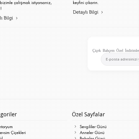
bizimle çalışmak istiyorsanız,
keyfini çıkarın.
!
Detaylı Bilgi
ı Bilgi
Çiçek Bahçem Özel İndirimler
goriler
Özel Sayfalar
ntoryum
Sevgililer Günü
vsim Çiçekleri
Anneler Günü
ül
Babalar Günü