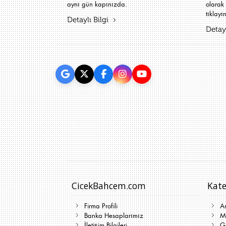
aynı gün kapınızda.
olarak 
tıklayın
Detaylı Bilgi
Detayl
CicekBahcem.com
Kate
Firma Profili
A
Banka Hesaplarımız
Me
İletişim Bilgileri
G