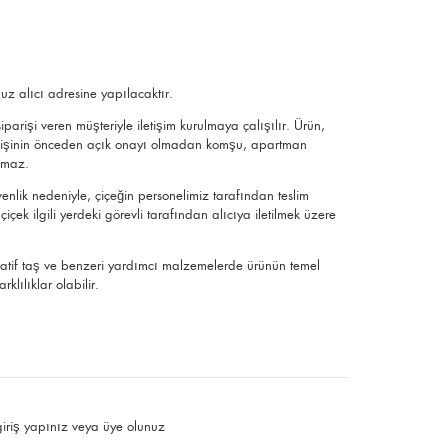
uz alıcı adresine yapılacaktır.
parişi veren müşteriyle iletişim kurulmaya çalışılır. Ürün,
ek kişinin önceden açık onayı olmadan komşu, apartman
ılmaz.
üvenlik nedeniyle, çiçeğin personelimiz tarafından teslim
çek ilgili yerdeki görevli tarafından alıcıya iletilmek üzere
ratif taş ve benzeri yardımcı malzemelerde ürünün temel
klılıklar olabilir.
giriş yapınız
veya
üye olunuz