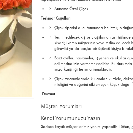
Anneme Özel Çiçek
Teslimat Koşulları
Çiçek siparişi alıcı formunda belirtmiş olduğun
Teslim edilecek kişiye ulaşılamaması hâlinde si
siparişi veren müşterinin veya teslim edilec
görevlisi ya da başka bir üçüncü kişiye bırak
Bazı oteller, hastaneler, işyerleri ve okullar g
edilmesine izin vermemektedirler. Bu durumda çi
imza karşılığı teslim alınmaktadır.
Çiçek tasarımlarında kullanılan kurdele, deko
niteliğini ve değerini etkilemeyen küçük doğal far
Devamı
Müşteri Yorumları
Kendi Yorumunuzu Yazın
Sadece kayıtlı müşterilerimiz yorum yapabilir. Lütfen,