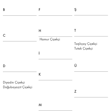
Ş
B
F
T
H
C
Hamur Çiçekçi
Taşlıçay Çiçekçi
Tutak Çiçekçi
İ
Ü
D
K
Diyadin Çiçekçi
Doğubayazıt Çiçekçi
Z
M