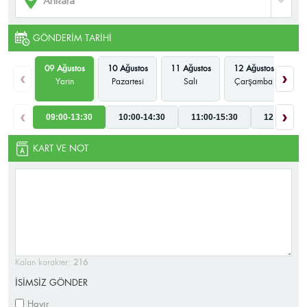
GÖNDERIM TARIHI
09 Ağustos
10 Ağustos
11 Ağustos
12 Ağustos
13
‹
›
Yarın
Pazartesi
Salı
Çarşamba
P
‹
›
09:00-13:30
10:00-14:30
11:00-15:30
12:00-16:3
KART VE NOT
Kalan karakter:
216
İSİMSİZ GÖNDER
Hayır