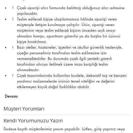
Çiçek siparişi alıcı formunda belirtmiş olduğunuz alıcı adresine
yapılacaktır.
Teslim edilecek kişiye ulaşılamaması hâlinde siparişi veren
müşteriyle iletişim kurulmaya çalışılır. Ürün, siparişi veren
müşterinin veya teslim edilecek kişinin önceden açık onayı
olmadan komşu, apartman görevlisi ya da başka bir üçüncü
kişiye bırakılmaz.
Bazı oteller, hastaneler, işyerleri ve okullar güvenlik nedeniyle,
çiçeğin personelimiz tarafından teslim edilmesine izin
vermemektedirler. Bu durumda çiçek ilgili yerdeki görevli
tarafından alıcıya iletilmek üzere imza karşılığı teslim
alınmaktadır.
Çiçek tasarımlarında kullanılan kurdele, dekoratif taş ve benzeri
yardımcı malzemelerde ürünün temel niteliğini ve değerini
etkilemeyen küçük doğal farklılıklar olabilir.
Devamı
Müşteri Yorumları
Kendi Yorumunuzu Yazın
Sadece kayıtlı müşterilerimiz yorum yapabilir. Lütfen,
giriş yapınız
veya