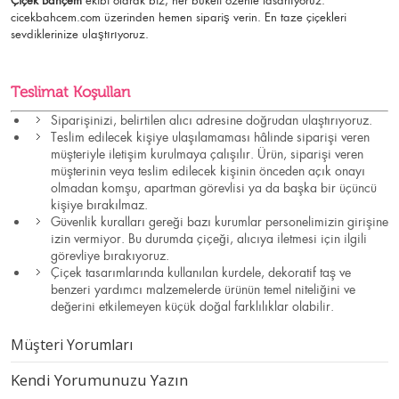
Çiçek Bahçem
ekibi olarak biz, her buketi özenle tasarlıyoruz.
cicekbahcem.com
üzerinden hemen sipariş verin. En taze çiçekleri
sevdiklerinize ulaştırıyoruz.
Teslimat Koşulları
Siparişinizi, belirtilen alıcı adresine doğrudan ulaştırıyoruz.
Teslim edilecek kişiye ulaşılamaması hâlinde siparişi veren
müşteriyle iletişim kurulmaya çalışılır. Ürün, siparişi veren
müşterinin veya teslim edilecek kişinin önceden açık onayı
olmadan komşu, apartman görevlisi ya da başka bir üçüncü
kişiye bırakılmaz.
Güvenlik kuralları gereği bazı kurumlar personelimizin girişine
izin vermiyor. Bu durumda çiçeği, alıcıya iletmesi için ilgili
görevliye bırakıyoruz.
Çiçek tasarımlarında kullanılan kurdele, dekoratif taş ve
benzeri yardımcı malzemelerde ürünün temel niteliğini ve
değerini etkilemeyen küçük doğal farklılıklar olabilir.
Müşteri Yorumları
Kendi Yorumunuzu Yazın