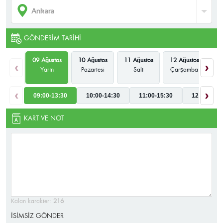
GÖNDERIM TARIHI
09 Ağustos
10 Ağustos
11 Ağustos
12 Ağustos
13
‹
›
Yarın
Pazartesi
Salı
Çarşamba
P
‹
›
09:00-13:30
10:00-14:30
11:00-15:30
12:00-16:3
KART VE NOT
Kalan karakter:
216
İSİMSİZ GÖNDER