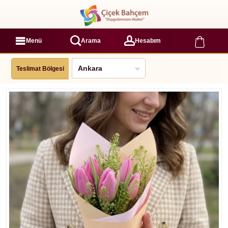
Menü
Arama
Hesabım
Teslimat Bölgesi