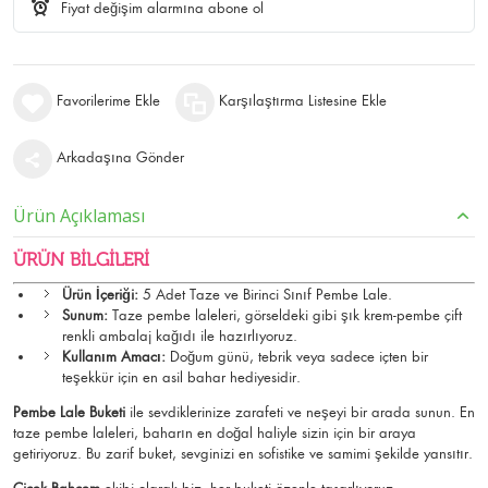
Fiyat değişim alarmına abone ol
Favorilerime Ekle
Karşılaştırma Listesine Ekle
Arkadaşına Gönder
Ürün Açıklaması
ÜRÜN BİLGİLERİ
Ürün İçeriği:
5 Adet Taze ve Birinci Sınıf Pembe Lale.
Sunum:
Taze pembe laleleri, görseldeki gibi şık krem-pembe çift
renkli ambalaj kağıdı ile hazırlıyoruz.
Kullanım Amacı:
Doğum günü, tebrik veya sadece içten bir
teşekkür için en asil bahar hediyesidir.
Pembe Lale Buketi
ile sevdiklerinize zarafeti ve neşeyi bir arada sunun. En
taze pembe laleleri, baharın en doğal haliyle sizin için bir araya
getiriyoruz. Bu zarif buket, sevginizi en sofistike ve samimi şekilde yansıtır.