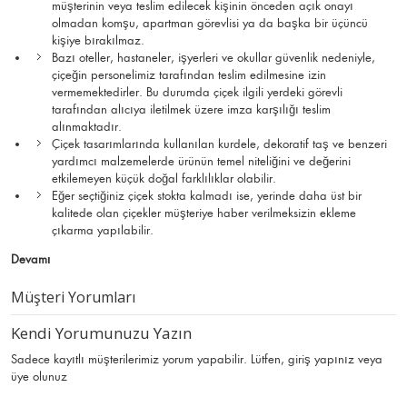
müşterinin veya teslim edilecek kişinin önceden açık onayı
olmadan komşu, apartman görevlisi ya da başka bir üçüncü
kişiye bırakılmaz.
Bazı oteller, hastaneler, işyerleri ve okullar güvenlik nedeniyle,
çiçeğin personelimiz tarafından teslim edilmesine izin
vermemektedirler. Bu durumda çiçek ilgili yerdeki görevli
tarafından alıcıya iletilmek üzere imza karşılığı teslim
alınmaktadır.
Çiçek tasarımlarında kullanılan kurdele, dekoratif taş ve benzeri
yardımcı malzemelerde ürünün temel niteliğini ve değerini
etkilemeyen küçük doğal farklılıklar olabilir.
Eğer seçtiğiniz çiçek stokta kalmadı ise, yerinde daha üst bir
kalitede olan çiçekler müşteriye haber verilmeksizin ekleme
çıkarma yapılabilir.
Devamı
Müşteri Yorumları
Kendi Yorumunuzu Yazın
Sadece kayıtlı müşterilerimiz yorum yapabilir. Lütfen,
giriş yapınız
veya
üye olunuz