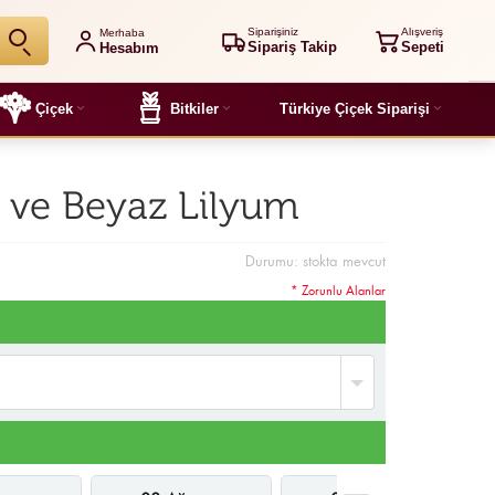
Siparişiniz
Alışveriş
Merhaba
Sipariş Takip
Sepeti
Hesabım
Çiçek
Bitkiler
Türkiye Çiçek Siparişi
l ve Beyaz Lilyum
Durumu:
stokta mevcut
* Zorunlu Alanlar