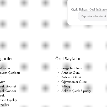
Çiçek Bahçem Özel İndirimler
goriler
Özel Sayfalar
ntoryum
Sevgililer Günü
vsim Çiçekleri
Anneler Günü
ül
Babalar Günü
lyum
Öğretmenler Günü
çek Siparişi
Yılbaşı
içek Gönder
Ankara Çiçek Siparişi
içek
line Çiçekçi
vgiliye