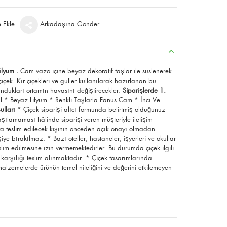
e Ekle
Arkadaşına Gönder
ilyum .
Cam vazo içine beyaz dekoratif taşlar ile süslenerek
çiçek. Kır çiçekleri ve güller kullanılarak hazırlanan bu
ndukları ortamın havasını değiştirecekler.
Siparişlerde 1.
 * Beyaz Lilyum * Renkli Taşlarla Fanus Cam * İnci Ve
ulları
* Çiçek siparişi alıcı formunda belirtmiş olduğunuz
laşılamaması hâlinde siparişi veren müşteriyle iletişim
eya teslim edilecek kişinin önceden açık onayı olmadan
e bırakılmaz. * Bazı oteller, hastaneler, işyerleri ve okullar
lim edilmesine izin vermemektedirler. Bu durumda çiçek ilgili
 karşılığı teslim alınmaktadır. * Çiçek tasarımlarında
malzemelerde ürünün temel niteliğini ve değerini etkilemeyen