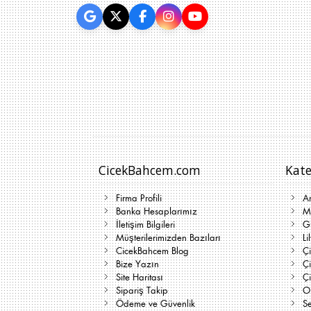
CicekBahcem.com
Kate
Firma Profili
A
Banka Hesaplarımız
Me
İletişim Bilgileri
G
Müşterilerimizden Bazıları
Li
CicekBahcem Blog
Çi
Bize Yazın
Ç
Site Haritası
Ç
Sipariş Takip
On
Ödeme ve Güvenlik
Se