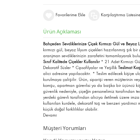
Favorilerime Ekle
Karşılaştırma Listesin
Ürün Açıklaması
Bahçeden Sevdiklerinize Çiçek Kırmızı Gül ve Beyaz L
kırmızı gül, beyaz lilyum çiçekleri hazırlanmış şık bir 
aranjman sevdiklerinizin zarafetini tamamlayarak bulu
Sınıf Kalitede Çiçekler Kullanılır
* 21 Adet Kırmızı Gül
Dekoratif Süsler * Cipsofilyalar ve Yeşillik
Teslimat Koş
alıcı adresine yapılacaktır. * Teslim edilecek kişiye u
kurulmaya çalışılır. Ürün, siparişi veren müşterinin v
komşu, apartman görevlisi ya da başka bir üçüncü kişiy
güvenlik nedeniyle, çiçeğin personelimiz tarafından tes
yerdeki görevli tarafından alıcıya iletilmek üzere imza
kullanılan kurdele, dekoratif taş ve benzeri yardımcı 
küçük doğal farklılıklar olabilir.
Devamı
Müşteri Yorumları