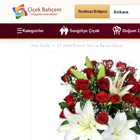
Teslimat Bölgesi
☰
Kategoriler
Sevgiliye Çiçek
Doğum G
Ana Sayfa
21 Adet Kırmızı Gül ve Beyaz Lilyum