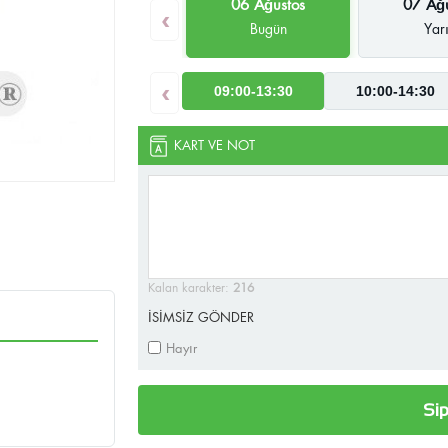
06 Ağustos
07 Ağu
‹
Bugün
Yar
‹
09:00-13:30
10:00-14:30
KART VE NOT
Kalan karakter:
216
İSİMSİZ GÖNDER
Hayır
Sip